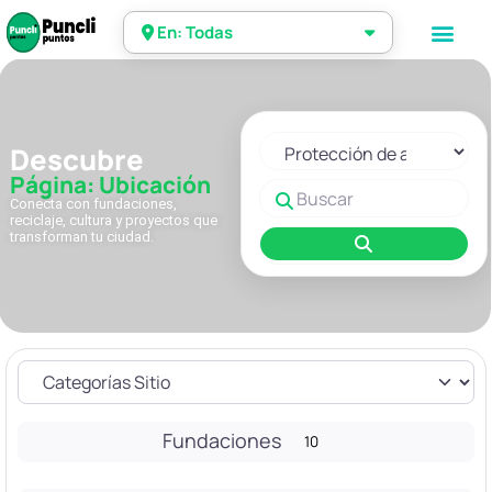
En: Todas
Seleccionar el formulario de 
Descubre
Página: Ubicación
Buscar
Conecta con fundaciones,
reciclaje, cultura y proyectos que
transforman tu ciudad.
Buscar
Fundaciones
10