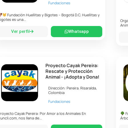
Fundaciones
Fundación Huellitas y Bigotes – Bogotá D.C. Huellitas y
igotes es una...
Orga
Anim
Ver perfil
Whatsapp
Proyecto Cayak Pereira:
Rescate y Protección
Animal - ¡Adopta y Dona!
Dirección:
Pereira
.
Risaralda
,
Colombia
Fundaciones
royecto Cayak Pereira: Por Amor a los Animales En
F
uncli.com, nos llena de...
Árbo