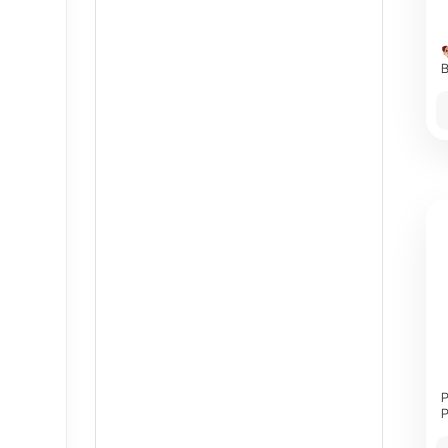
B
P
P