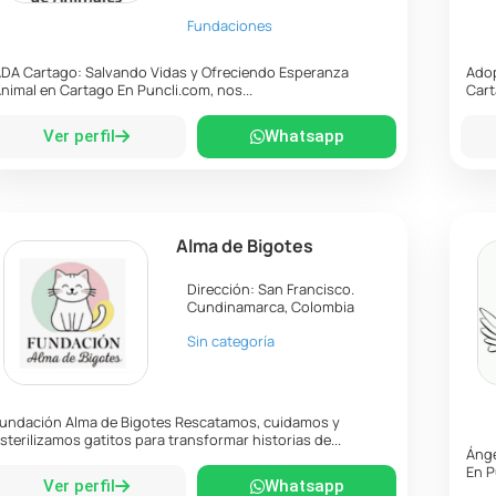
Fundaciones
DA Cartago: Salvando Vidas y Ofreciendo Esperanza
Adop
nimal en Cartago En Puncli.com, nos...
Cart
Ver perfil
Whatsapp
Alma de Bigotes
Dirección:
San Francisco
.
Cundinamarca
,
Colombia
Sin categoría
undación Alma de Bigotes Rescatamos, cuidamos y
sterilizamos gatitos para transformar historias de...
Ánge
En P
Ver perfil
Whatsapp