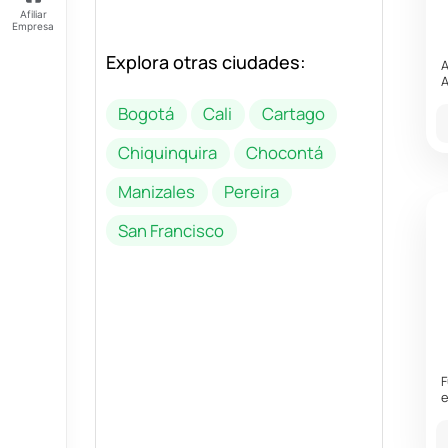
Afiliar
Empresa
Explora otras ciudades:
Feliz
A
jueves
A
Tus
Bogotá
Cali
Cartago
Puntos:
Ingresa
Chiquinquira
Chocontá
para ver
tus
Manizales
Pereira
puntos
San Francisco
F
e