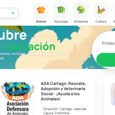
Animal
Reciclaje
Ambiente
Cultura
ubre
Selecciona
: Ubicación
nes, reciclaje, cultura y proyectos que
ad.
ADA Cartago: Rescate,
Adopción y Veterinaria
Social - ¡Ayuda a los
Animales!
Dirección:
Cartago
.
Valle del
Cauca
,
Colombia