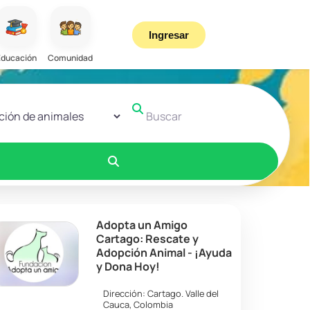
Ingresar
Educación
Comunidad
r el formulario de búsqueda
Buscar
Buscar
Adopta un Amigo
Cartago: Rescate y
Adopción Animal - ¡Ayuda
y Dona Hoy!
Dirección:
Cartago
.
Valle del
Cauca
,
Colombia