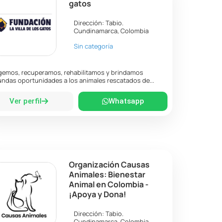
gatos
Dirección:
Tabio
.
Cundinamarca
,
Colombia
Sin categoría
emos, recuperamos, rehabilitamos y brindamos
ndas oportunidades a los animales rescatados de...
Ver perfil
Whatsapp
Organización Causas
Animales: Bienestar
Animal en Colombia -
¡Apoya y Dona!
Dirección:
Tabio
.
Cundinamarca
,
Colombia