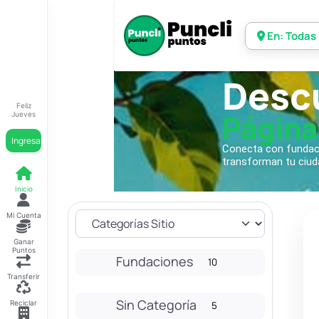
En: Todas
Desc
Feliz
Página
Jueves
Ingresar
Conecta con fundacio
transforman tu ciud
Inicio
Mi Cuenta
Ganar
Puntos
Fundaciones
10
Transferir
Sin Categoría
Reciclar
5