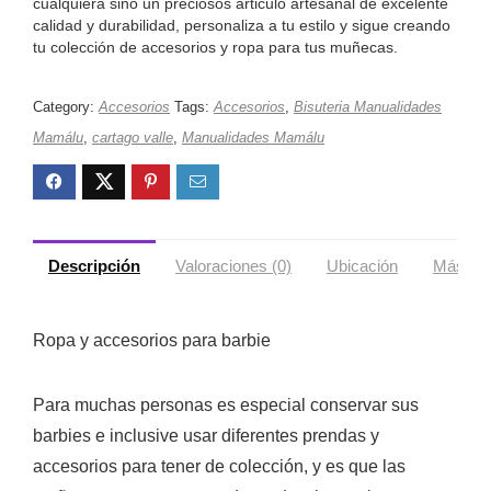
cualquiera sino un preciosos articulo artesanal de excelente
calidad y durabilidad, personaliza a tu estilo y sigue creando
tu colección de accesorios y ropa para tus muñecas.
Category:
Accesorios
Tags:
Accesorios
,
Bisuteria Manualidades
Mamálu
,
cartago valle
,
Manualidades Mamálu
Descripción
Valoraciones (0)
Ubicación
Más ofe
Ropa y accesorios para barbie
Para muchas personas es especial conservar sus
barbies e inclusive usar diferentes prendas y
accesorios para tener de colección, y es que las