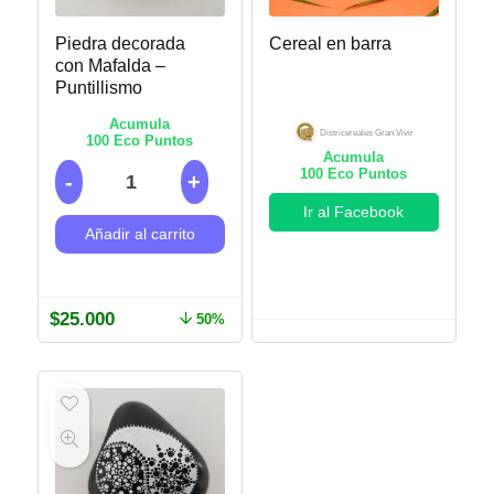
Piedra decorada
Cereal en barra
con Mafalda –
Puntillismo
Acumula
Districereales Gran Vivir
100
Eco Puntos
Acumula
100
Eco Puntos
Ir al Facebook
Añadir al carrito
$
25.000
50%