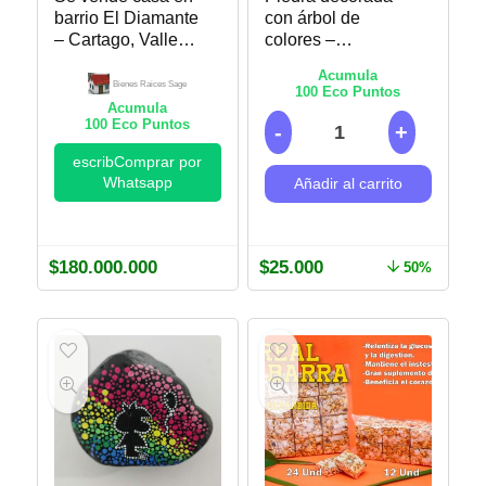
barrio El Diamante
con árbol de
– Cartago, Valle
colores –
del Cauca. Bienes
Puntillismo
Acumula
Raices Sage
Bienes Raices Sage
100
Eco Puntos
Acumula
100
Eco Puntos
escribComprar por
Whatsapp
Añadir al carrito
$
180.000.000
$
25.000
50%