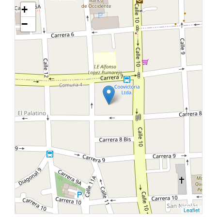
+
−
Leaflet