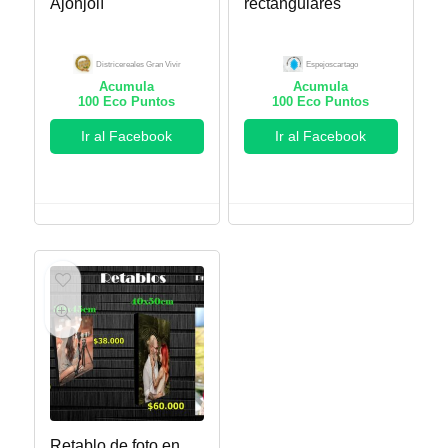
Ajonjolí
rectangulares
Districereales Gran Vivir
Espejoscartago
Acumula
Acumula
100
Eco Puntos
100
Eco Puntos
Ir al Facebook
Ir al Facebook
Retablo de foto en