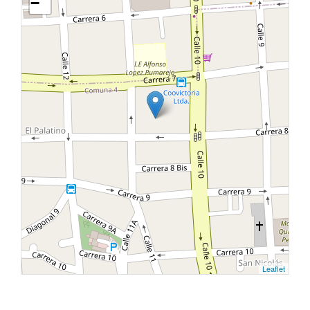
−
Leaflet