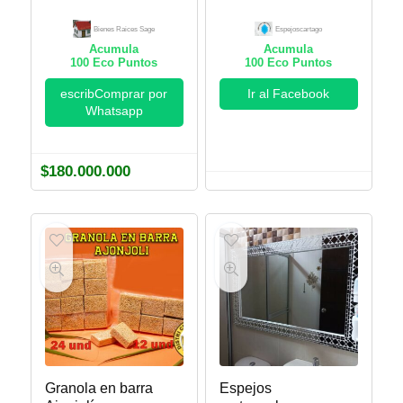
del Cauca. Bienes
Raices Sage
Bienes Raices Sage
Espejoscartago
Acumula
Acumula
100
Eco Puntos
100
Eco Puntos
escribComprar por
Ir al Facebook
Whatsapp
$
180.000.000
Granola en barra
Espejos