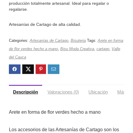
producción totalmente artesanal. Ideal para regalar o
regalarse.
Artesanías de Cartago de alta calidad.
Categories:
Artesanías de Cartago
,
Bisuteria
Tags:
Arete en forma
de flor verdes hecho a mano
,
Bisu Moda Creativa
,
cartago
,
Valle
del Cauca
Descripción
Valoraciones (0)
Ubicación
Más ofe
Arete en forma de flor verdes hecho a mano
Los accesorios de las Artesanías de Cartago son los