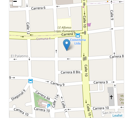
−
Leaflet