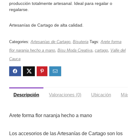
producción totalmente artesanal. Ideal para regalar o
regalarse.
Artesanías de Cartago de alta calidad.
Categories:
Artesanías de Cartago
,
Bisuteria
Tags:
Arete forma
flor naranja hecho a mano
,
Bisu Moda Creativa
,
cartago
,
Valle del
Cauca
Descripción
Valoraciones (0)
Ubicación
Más ofe
Arete forma flor naranja hecho a mano
Los accesorios de las Artesanías de Cartago son los