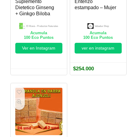
Suplemento
Enterizo
Dietetico Ginseng
estampado – Mujer
+ Ginkgo Biloba
El Maná - Productos Naturales
Vabadus Shop
Acumula
Acumula
100
Eco Puntos
100
Eco Puntos
Ver en Instagram
ver en instagram
$
254.000