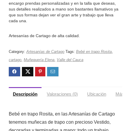
encargo prendas personalizadas y en la talla que deseas,
sus detalles realizados a mano son bastantes llamativos ya
que sus formas dejan ver el gran arte y trabajo que lleva
cada una.
Artesanías de Cartago de alta calidad.
Category:
Artesanías de Cartago
Tags:
Bebé en trapo Rosita
,
cartago
,
Muñequería Elena
,
Valle del Cauca
Descripción
Valoraciones (0)
Ubicación
Más ofe
Bebé en trapo Rosita, en las Artesanías de Cartago
tenemos muñecas de trapo con precioso Vestido,
decoradas y terminadas a mano; todo un trabajo