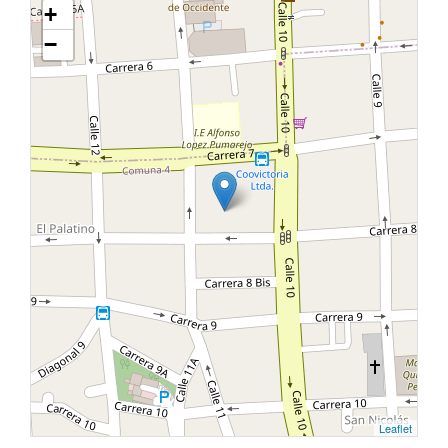
+
−
Leaflet