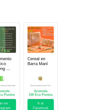
emento
Cereal en
tico
Barra Maní
eng +
go
a
roductos Naturales
Districereales Gran Vivir
umula
Acumula
o Puntos
100
Eco Puntos
er en
Ir al
stagram
Facebook