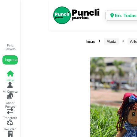
En: Todas
Inicio
Moda
Art
Feliz
Sábado
Ingresar
Inicio
Mi Cuenta
Ganar
Puntos
Transferir
Reciclar