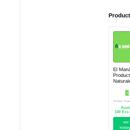
Product
El Man
Produc
Natural
El Maná - Produ
Acum
100
Eco 
ver
insta