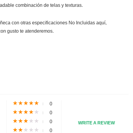
radable combinación de telas y texturas.
uñeca con otras especificaciones No Incluidas aquí,
con gusto te atenderemos.
s
★
★
★
★
★
0
★
★
★
★
★
0
★
★
★
★
★
0
WRITE A REVIEW
★
★
★
★
★
0