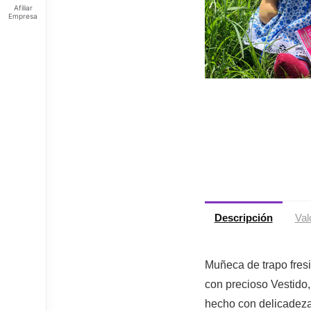
Afiliar
Empresa
Feliz
viernes
Tus
Puntos:
Ingresa
para ver
tus
puntos
Descripción
Val
Muñeca de trapo fres
con precioso Vestido,
hecho con delicadeza 