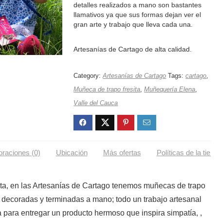
detalles realizados a mano son bastantes
llamativos ya que sus formas dejan ver el
gran arte y trabajo que lleva cada una.
Artesanías de Cartago de alta calidad.
Category:
Artesanías de Cartago
Tags:
cartago
,
Muñeca de trapo fresita
,
Muñequería Elena
,
Valle del Cauca
oraciones (0)
Ubicación
Más ofertas
Políticas de la tien
ita, en las Artesanías de Cartago tenemos muñecas de trapo
 decoradas y terminadas a mano; todo un trabajo artesanal
para entregar un producto hermoso que inspira simpatía, ,