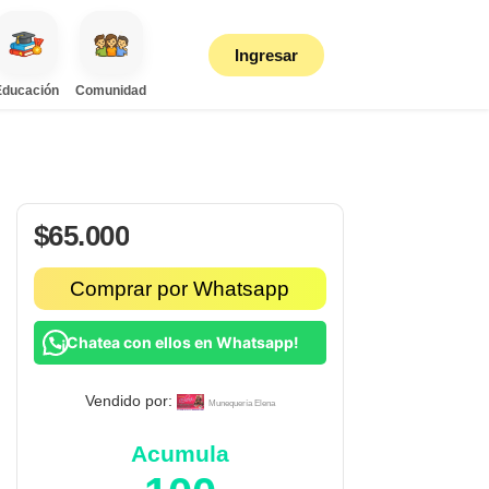
Ingresar
Educación
Comunidad
$
65.000
Comprar por Whatsapp
¡Chatea con ellos en Whatsapp!
Vendido por:
Munequería Elena
Acumula