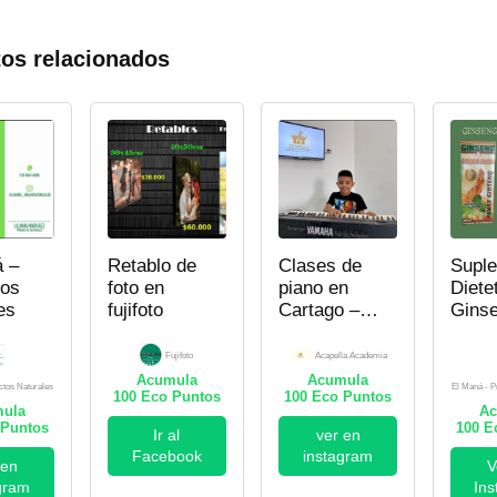
os relacionados
á –
Retablo de
Clases de
Supl
tos
foto en
piano en
Diete
es
fujifoto
Cartago –
Gins
Acapella
Gink
Academia
Bilob
Fujifoto
Acapella Academia
Acumula
Acumula
ctos Naturales
El Maná - P
100
Eco Puntos
100
Eco Puntos
ula
Ac
Puntos
100
Ec
Ir al
ver en
Facebook
instagram
 en
V
gram
In