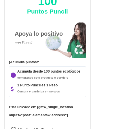
100
Puntos Puncli
Apoya lo positivo
con Puncli
¡Acumula puntos!:
Acumula desde 100 puntos ecológicos
comprando este producto o servicio
1 Punto Puncli es 1 Peso
da
Compra y participa en sorteos
Esta ubicado en: [gmw_single_location
object="post" elements="address"]