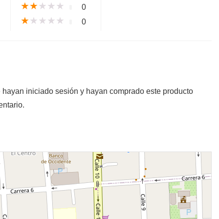
★
★
★
★
★
0
★
★
★
★
★
0
e hayan iniciado sesión y hayan comprado este producto
ntario.