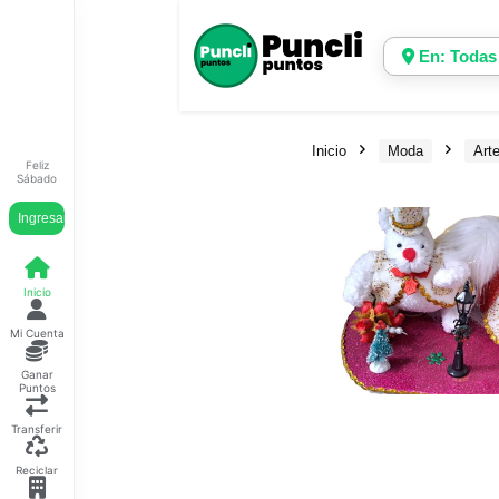
En: Todas
Inicio
Moda
Art
Feliz
Sábado
Ingresar
Inicio
Mi Cuenta
Ganar
Puntos
Transferir
Reciclar