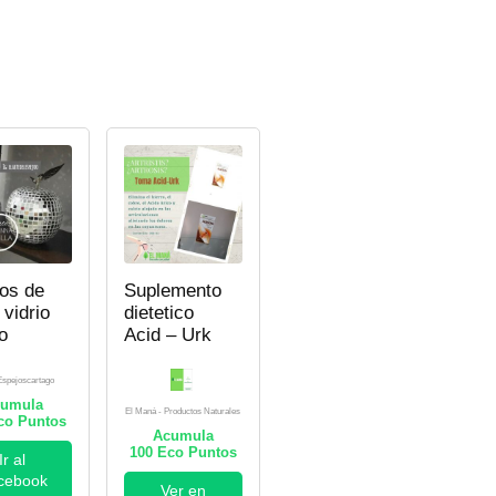
os de
Suplemento
vidrio
dietetico
o
Acid – Urk
Espejoscartago
umula
El Maná - Productos Naturales
o Puntos
Acumula
100
Eco Puntos
Ir al
cebook
Ver en