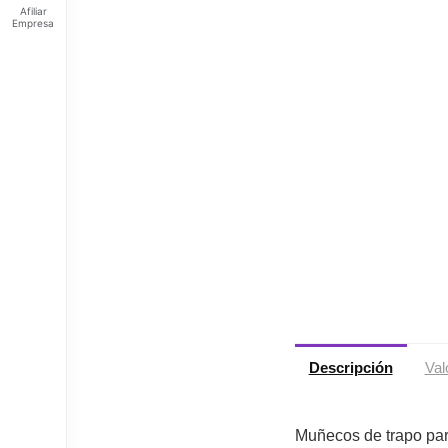
Afiliar
Empresa
Feliz
sábado
Tus
Puntos:
Ingresa
para ver
tus
puntos
Descripción
Val
Muñecos de trapo par