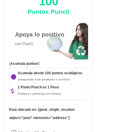
100
Puntos Puncli
Apoya lo positivo
con Puncli
¡Acumula puntos!:
Acumula desde 100 puntos ecológicos
comprando este producto o servicio
1 Punto Puncli es 1 Peso
Compra y participa en sorteos
da
Esta ubicado en: [gmw_single_location
object="post" elements="address"]