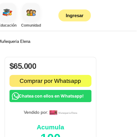
Ingresar
Educación
Comunidad
Muñequería Elena
$
65.000
Comprar por Whatsapp
¡Chatea con ellos en Whatsapp!
Vendido por:
Munequería Elena
Acumula