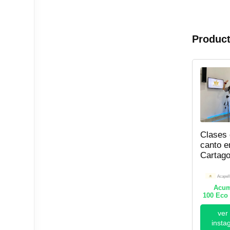
Product
Clases
canto e
Cartago
Acapell
Academ
Acapel
Acum
100
Eco 
ver
insta