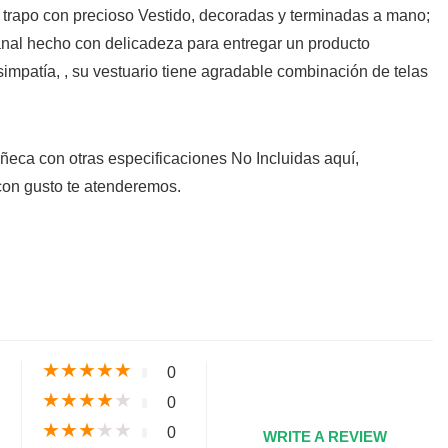
rapo con precioso Vestido, decoradas y terminadas a mano;
anal hecho con delicadeza para entregar un producto
impatía, , su vestuario tiene agradable combinación de telas
uñeca con otras especificaciones No Incluidas aquí,
con gusto te atenderemos.
s
★
★
★
★
★
0
★
★
★
★
★
0
★
★
★
★
★
0
WRITE A REVIEW