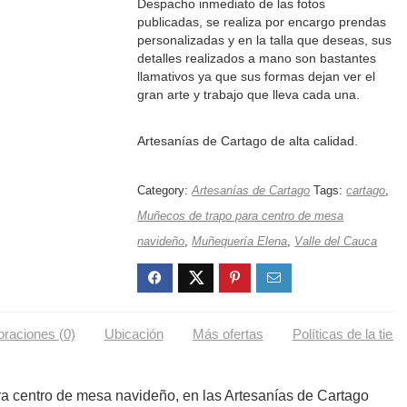
Despacho inmediato de las fotos
publicadas, se realiza por encargo prendas
personalizadas y en la talla que deseas, sus
detalles realizados a mano son bastantes
llamativos ya que sus formas dejan ver el
gran arte y trabajo que lleva cada una.
Artesanías de Cartago de alta calidad.
Category:
Artesanías de Cartago
Tags:
cartago
,
Muñecos de trapo para centro de mesa
navideño
,
Muñequería Elena
,
Valle del Cauca
oraciones (0)
Ubicación
Más ofertas
Políticas de la tien
a centro de mesa navideño, en las Artesanías de Cartago