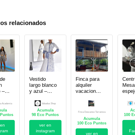
os relacionados
 de
Vestido
Finca para
Centr
n
largo blanco
alquiler
Mesa 
 –
y azul –
vacacional
espej
a
Mujer
en la vía
ia
Cartago,
la Academia
Vabadus Shop
Valle –
ula
Acumula
Ac
Finca Descanso Terranova
Puntos
98
Eco Puntos
Alcalá.
100
Ec
Acumula
Finca
100
Eco Puntos
 en
ver en
Descanso
gram
instagram
Fa
Terranova
ver en