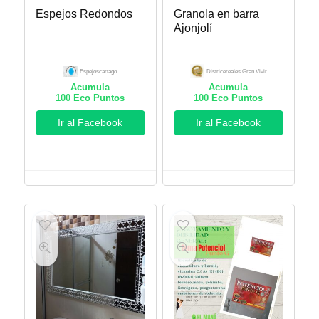
Espejos Redondos
Granola en barra
Ajonjolí
Espejoscartago
Districereales Gran Vivir
Acumula
Acumula
100
Eco Puntos
100
Eco Puntos
Ir al Facebook
Ir al Facebook