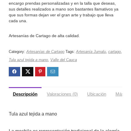
encargo prendas personalizadas y en la talla que deseas,
sus detalles realizados a mano son bastantes llamativos ya
que sus formas dejan ver el gran arte y trabajo que lleva
cada una.
Artesanías de Cartago de alta calidad.
Category:
Artesanías de Cartago
Tags:
Artesanía Jumalu
,
cartago
,
Tula azul tejida a mano
,
Valle del Cauca
Descripción
Valoraciones (0)
Ubicación
Más ofe
Tula azul tejida a mano