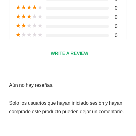
★
★
★
★
★
0
★
★
★
★
★
0
★
★
★
★
★
0
★
★
★
★
★
0
WRITE A REVIEW
Aún no hay reseñas.
Solo los usuarios que hayan iniciado sesión y hayan
comprado este producto pueden dejar un comentario.