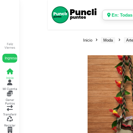
En: Todas
Inicio
Moda
Art
Feliz
Viernes
Ingresar
Inicio
Mi Cuenta
Ganar
Puntos
Transferir
Reciclar