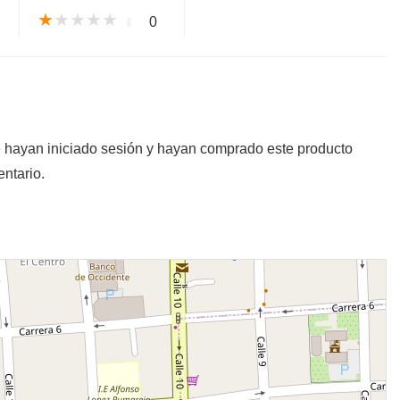
★
★
★
★
★
0
e hayan iniciado sesión y hayan comprado este producto
ntario.