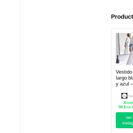
Product
Vestido
largo b
y azul 
Mujer
Vaba
Acum
98
Eco 
ver
insta