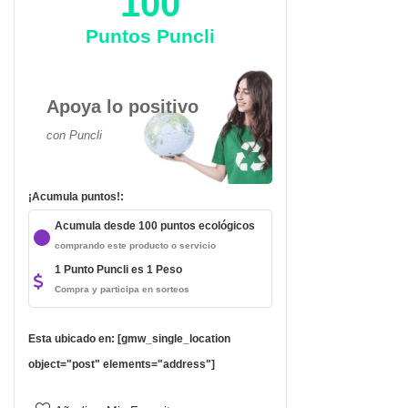
100
Puntos Puncli
Apoya lo positivo
con Puncli
¡Acumula puntos!:
Acumula desde 100 puntos ecológicos
comprando este producto o servicio
1 Punto Puncli es 1 Peso
Compra y participa en sorteos
da
Esta ubicado en: [gmw_single_location
object="post" elements="address"]