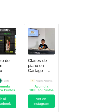
lo de
Clases de
en
piano en
to
Cartago –
Acapella
Academia
Fujifoto
Acapella Academia
umula
Acumula
o Puntos
100
Eco Puntos
Ir al
ver en
cebook
instagram