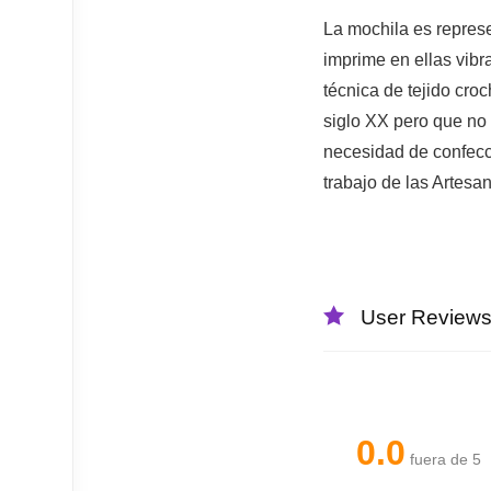
La mochila es represe
imprime en ellas vibr
técnica de tejido croch
siglo XX pero que no 
necesidad de confecci
trabajo de las Artesa
User Review
0.0
fuera de 5