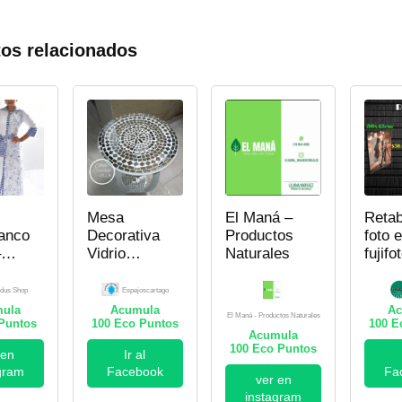
os relacionados
Mesa
El Maná –
Retab
lanco
Decorativa
Productos
foto 
–
Vidrio
Naturales
fujifo
Espejo
dus Shop
Espejoscartago
ula
Acumula
Ac
El Maná - Productos Naturales
Puntos
100
Eco Puntos
100
Ec
Acumula
100
Eco Puntos
 en
Ir al
gram
Facebook
Fa
ver en
instagram