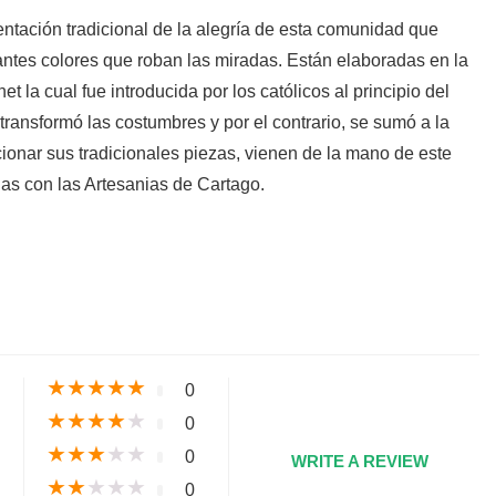
ntación tradicional de la alegría de esta comunidad que
antes colores que roban las miradas. Están elaboradas en la
et la cual fue introducida por los católicos al principio del
transformó las costumbres y por el contrario, se sumó a la
onar sus tradicionales piezas, vienen de la mano de este
nas con las Artesanias de Cartago.
s
★
★
★
★
★
0
★
★
★
★
★
0
★
★
★
★
★
0
WRITE A REVIEW
★
★
★
★
★
0