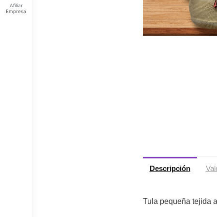
Afiliar
Empresa
Feliz
viernes
Tus
Puntos:
Ingresa
para ver
tus
puntos
Descripción
Val
Tula pequeña tejida 