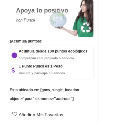
Apoya lo positivo
con Puncli
¡Acumula puntos!:
Acumula desde 100 puntos ecológicos
comprando este producto o servicio
1 Punto Puncli es 1 Peso
Compra y participa en sorteos
Esta ubicado en: [gmw_single_location
object="post" elements="address"]
Añadir a Mis Favoritos