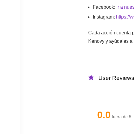
Facebook:
Ir a nue
Instagram:
https:/
Cada acción cuenta p
Kenovy y ayúdales a
User Review
0.0
fuera de 5