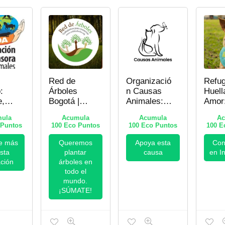
Red de
Organizació
Refug
:
Árboles
n Causas
Huell
e,
Bogotá |
Animales:
Amor
ón y
Reforestaci
Bienestar
Resca
ula
Acumula
Acumula
Ac
aria
ón y
Animal en
Prote
Puntos
100
Eco Puntos
100
Eco Puntos
100
Ec
–
Restauració
Colombia –
Anima
 a
n Ambiental
¡Apoya y
Perei
e más
Queremos
Apoya esta
Con
Dona!
¡Ayud
sta
plantar
causa
en I
s!
Dona
ción
árboles en
todo el
mundo.
¡SÚMATE!