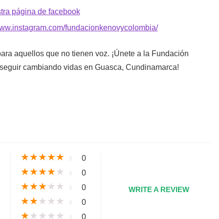
stra página de facebook
/www.instagram.com/fundacionkenovycolombia/
ara aquellos que no tienen voz. ¡Únete a la Fundación
 seguir cambiando vidas en Guasca, Cundinamarca!
s
★
★
★
★
★
0
★
★
★
★
★
0
★
★
★
★
★
0
WRITE A REVIEW
★
★
★
★
★
0
★
★
★
★
★
0