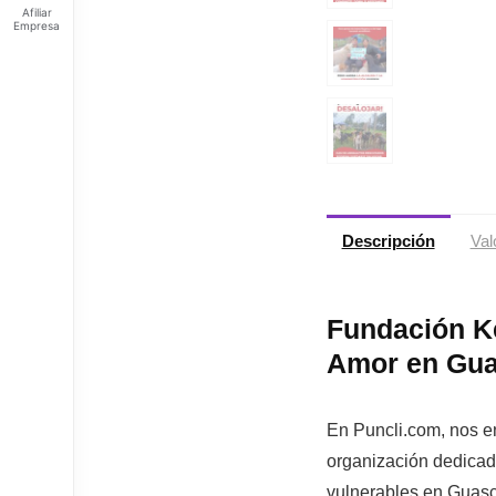
Afiliar
Empresa
Feliz
sábado
Tus
Puntos:
Ingresa
para ver
tus
puntos
Descripción
Val
Fundación K
Amor en Gu
En Puncli.com, nos e
organización dedicad
vulnerables
en Guasca