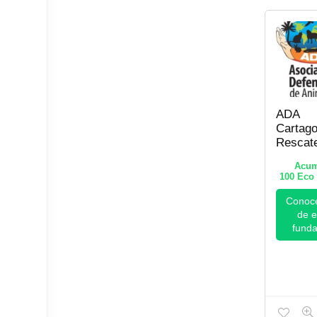
ADA
Cartago
Rescat
Adopci
Acum
Veterin
100
Eco 
Social 
¡Ayuda
Conoc
los
de e
Animale
funda