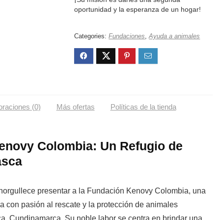
oportunidad y la esperanza de un hogar!
Categories:
Fundaciones
,
Ayuda a animales
oraciones (0)
Más ofertas
Políticas de la tienda
enovy Colombia: Un Refugio de
asca
norgullece presentar a la
Fundación Kenovy Colombia
, una
a con pasión al
rescate y la protección de animales
, Cundinamarca. Su noble labor se centra en brindar una