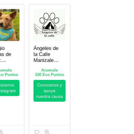
io
Ángeles de
as de
la Calle
:
Manizales:
te y
Rescate y
umula
Acumula
cción
Adopción
o Puntos
100
Eco Puntos
l en
Animal –
ra –
¡Ayuda
ócenos
Conocenos y
a y
Hoy!
nstagram
apoya
!
nuestra causa