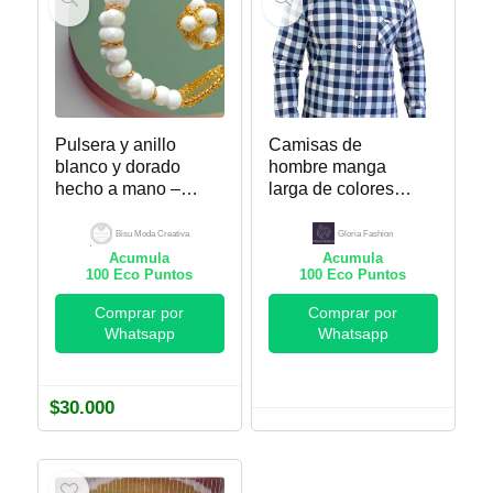
Pulsera y anillo
Camisas de
blanco y dorado
hombre manga
hecho a mano –
larga de colores
Bisu Moda
surtidos – Gloria
Creativa
Fashion
Bisu Moda Creativa
Gloria Fashion
Acumula
Acumula
100
Eco Puntos
100
Eco Puntos
Comprar por
Comprar por
Whatsapp
Whatsapp
$
30.000