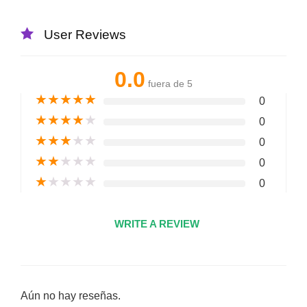
User Reviews
0.0
fuera de 5
★
★
★
★
★
0
★
★
★
★
★
0
★
★
★
★
★
0
★
★
★
★
★
0
★
★
★
★
★
0
WRITE A REVIEW
Aún no hay reseñas.