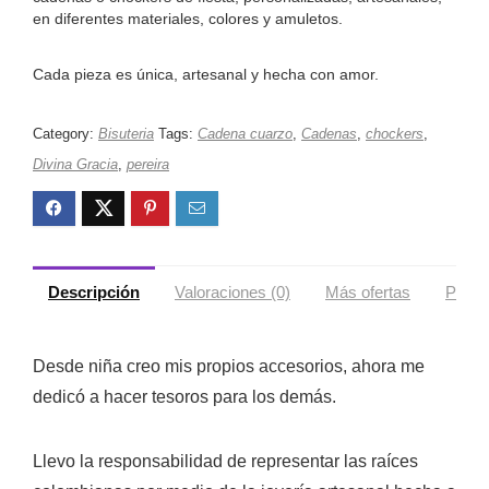
en diferentes materiales, colores y amuletos.
Cada pieza es única, artesanal y hecha con amor.
Category:
Bisuteria
Tags:
Cadena cuarzo
,
Cadenas
,
chockers
,
Divina Gracia
,
pereira
Descripción
Valoraciones (0)
Más ofertas
Políti
Desde niña creo mis propios accesorios, ahora me
dedicó a hacer tesoros para los demás.
Llevo la responsabilidad de representar las raíces