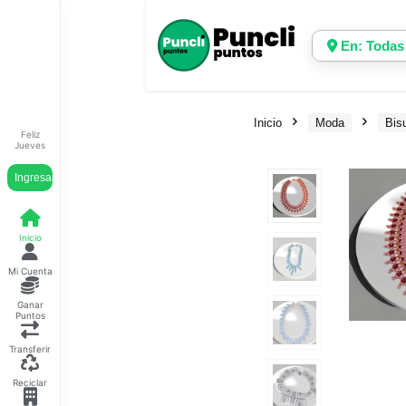
En: Todas
Inicio
Moda
Bisu
Feliz
Jueves
Ingresar
Inicio
Mi Cuenta
Ganar
Puntos
Transferir
Reciclar