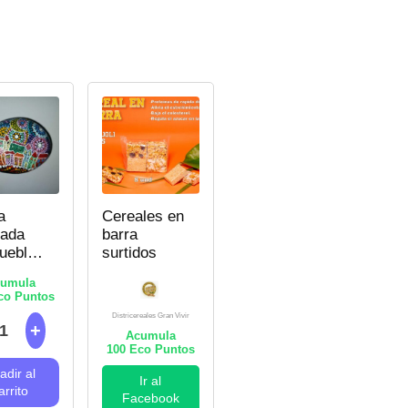
a
Cereales en
rada
barra
ueblo
surtidos
lores
umula
o Puntos
llismo
Districereales Gran Vivir
Acumula
100
Eco Puntos
adir al
Ir al
arrito
Facebook