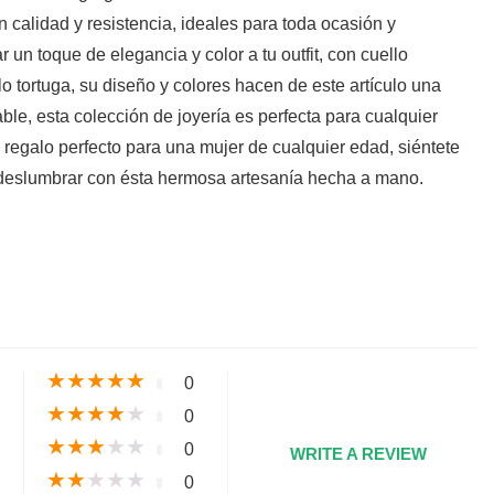
n calidad y resistencia, ideales para toda ocasión y
un toque de elegancia y color a tu outfit, con cuello
o tortuga, su diseño y colores hacen de este artículo una
ble, esta colección de joyería es perfecta para cualquier
 regalo perfecto para una mujer de cualquier edad, siéntete
deslumbrar con ésta hermosa artesanía hecha a mano.
s
★
★
★
★
★
0
★
★
★
★
★
0
★
★
★
★
★
0
WRITE A REVIEW
★
★
★
★
★
0