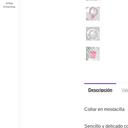
Afiliar
Empresa
Feliz
jueves
Tus
Puntos:
Ingresa
para ver
tus
puntos
Descripción
Val
Collar en mostacilla
Sencillo y delicado c