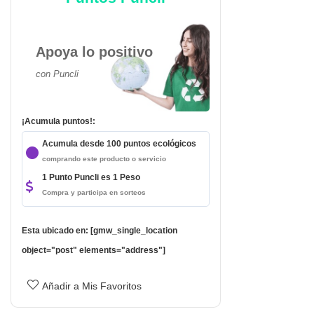
Apoya lo positivo
con Puncli
¡Acumula puntos!:
Acumula desde 100 puntos ecológicos
comprando este producto o servicio
1 Punto Puncli es 1 Peso
Compra y participa en sorteos
da
Esta ubicado en: [gmw_single_location
object="post" elements="address"]
Añadir a Mis Favoritos