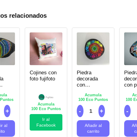
os relacionados
Cojines con
Piedra
Piedr
da
foto fujifoto
decorada
deco
con
con p
n –
corazones
de co
ula
Acumula
Ac
ismo
de colores
–
Fujifoto
Puntos
100
Eco Puntos
100
Ec
–
Punti
Acumula
100
Eco Puntos
Puntillismo
Ir al
Facebook
r al
Añadir al
Añ
ito
carrito
c