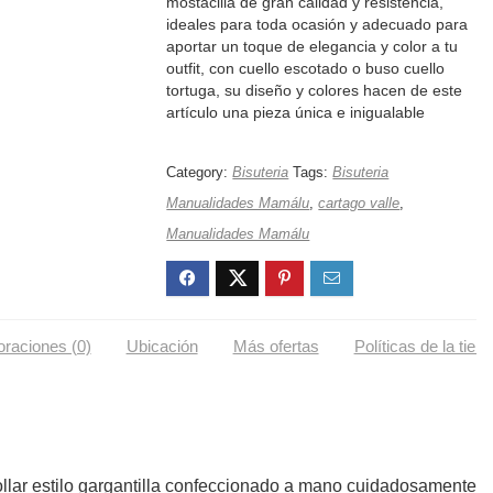
mostacilla de gran calidad y resistencia,
ideales para toda ocasión y adecuado para
aportar un toque de elegancia y color a tu
outfit, con cuello escotado o buso cuello
tortuga, su diseño y colores hacen de este
artículo una pieza única e inigualable
Category:
Bisuteria
Tags:
Bisuteria
Manualidades Mamálu
,
cartago valle
,
Manualidades Mamálu
oraciones (0)
Ubicación
Más ofertas
Políticas de la tien
ollar estilo gargantilla confeccionado a mano cuidadosamente