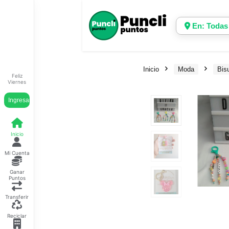
En: Todas
Inicio
Moda
Bisu
Feliz
Viernes
Ingresar
Inicio
Mi Cuenta
Ganar
Puntos
Transferir
Reciclar