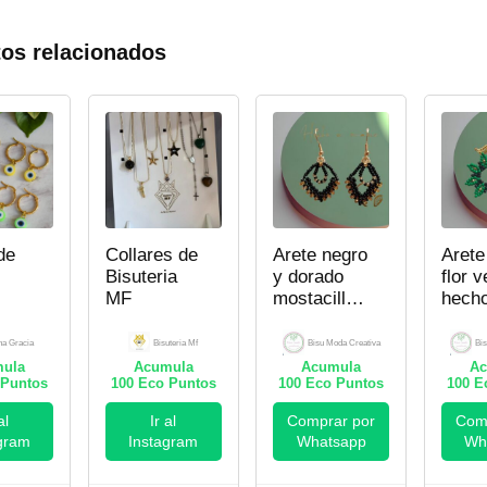
os relacionados
de
Collares de
Arete negro
Arete
Bisuteria
y dorado
flor 
MF
mostacilla
hecho
hecho a
mano
mano- Bisu
Bisu
na Gracia
Bisuteria Mf
Bisu Moda Creativa
Bi
Moda
Creat
ula
Acumula
Acumula
Ac
Puntos
100
Eco Puntos
Creativa
100
Eco Puntos
100
Ec
al
Ir al
Comprar por
Comp
gram
Instagram
Whatsapp
Wh