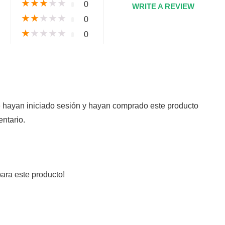
★
★
★
★
★
0
WRITE A REVIEW
★
★
★
★
★
0
★
★
★
★
★
0
e hayan iniciado sesión y hayan comprado este producto
ntario.
ara este producto!