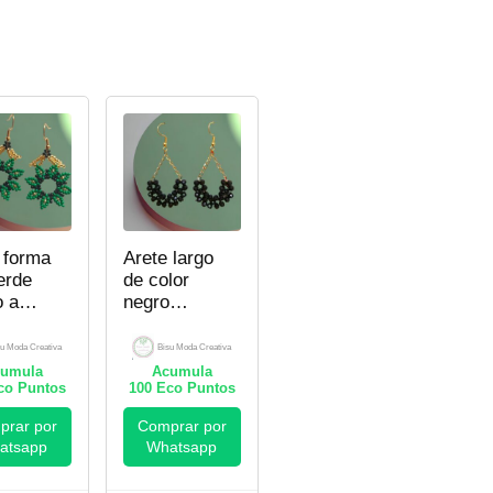
 forma
Arete largo
verde
de color
 a
negro
 –
hecho a
 Moda
mano –
su Moda Creativa
Bisu Moda Creativa
iva
Bisu Moda
umula
Acumula
o Puntos
Creativa
100
Eco Puntos
rar por
Comprar por
atsapp
Whatsapp