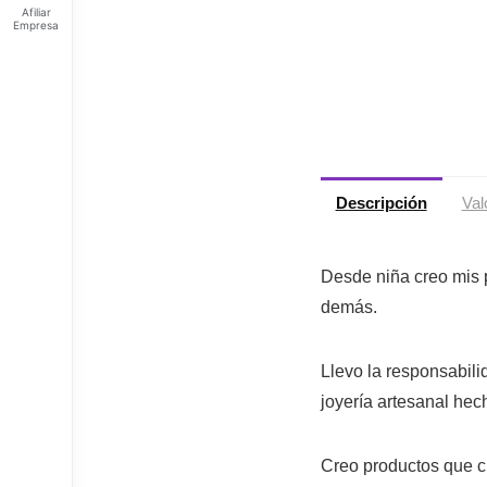
Afiliar
Empresa
Feliz
viernes
Tus
Puntos:
Ingresa
para ver
tus
puntos
Descripción
Val
Desde niña creo mis 
demás.
Llevo la responsabili
joyería artesanal he
Creo productos que c