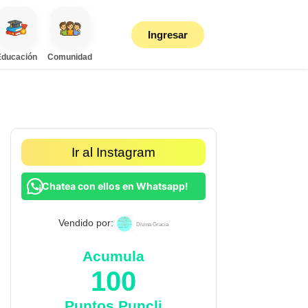
Ingresar
Educación
Comunidad
Ir al Instagram
¡Chatea con ellos en Whatsapp!
Vendido por:
Divina Gracia
Acumula
100
Puntos Puncli