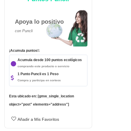
Apoya lo positivo
con Puncli
¡Acumula puntos!:
Acumula desde 100 puntos ecológicos
comprando este producto o servicio
1 Punto Puncli es 1 Peso
Compra y participa en sorteos
Esta ubicado en: [gmw_single_location
object="post" elements="address"]
Añadir a Mis Favoritos