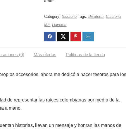
amor.
Category:
Bisuteria
Tags:
Bisutería
,
Bisuteria
MF
,
Llaveros
oraciones (0)
Más ofertas
Políticas de la tienda
propios accesorios, ahora me dedicó a hacer tesoros para los
dad de representar las raíces colombianas por medio de la
cha a mano.
uentan historias, llevan un mensaje y honran las manos de