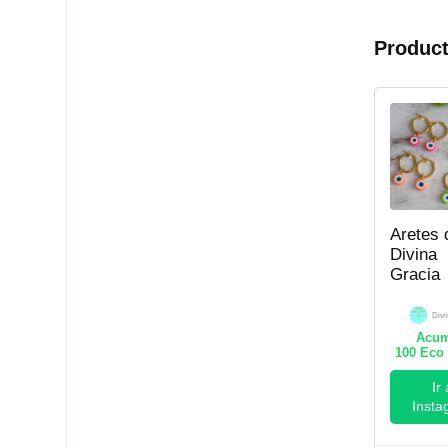
Product
Aretes 
Divina
Gracia
Divi
Acum
100
Eco 
Ir 
Insta