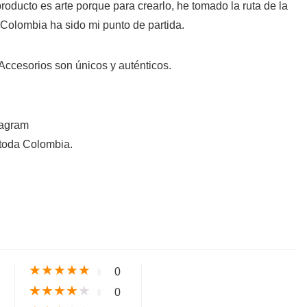
roducto es arte porque para crearlo, he tomado la ruta de la
 Colombia ha sido mi punto de partida.
Accesorios son únicos y auténticos.
tagram
toda Colombia.
s
★
★
★
★
★
0
★
★
★
★
★
0