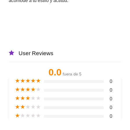
acomode a tu estilo y actitud.
User Reviews
0.0
fuera de 5
★
★
★
★
★
0
★
★
★
★
★
0
★
★
★
★
★
0
★
★
★
★
★
0
★
★
★
★
★
0