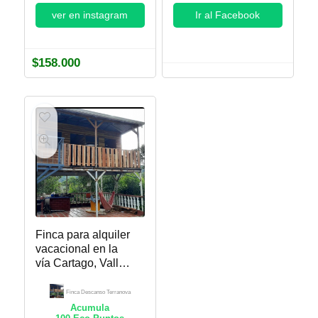
ver en instagram
Ir al Facebook
$
158.000
Finca para alquiler
vacacional en la
vía Cartago, Valle –
Alcalá. Finca
Descanso
Finca Descanso Terranova
Terranova
Acumula