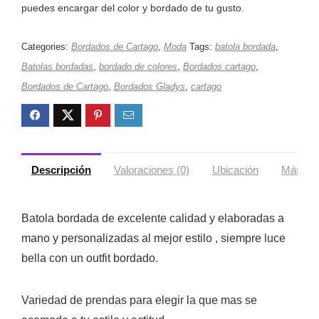
puedes encargar del color y bordado de tu gusto.
Categories:
Bordados de Cartago
,
Moda
Tags:
batola bordada
,
Batolas bordadas
,
bordado de colores
,
Bordados cartago
,
Bordados de Cartago
,
Bordados Gladys
,
cartago
Descripción
Valoraciones (0)
Ubicación
Más ofe
Batola bordada de excelente calidad y elaboradas a
mano y personalizadas al mejor estilo , siempre luce
bella con un outfit bordado.
Variedad de prendas para elegir la que mas se