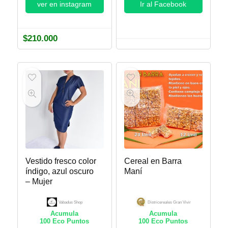
ver en instagram
Ir al Facebook
$
210.000
Vestido fresco color
Cereal en Barra
índigo, azul oscuro
Maní
– Mujer
Vabadus Shop
Districereales Gran Vivir
Acumula
Acumula
100
Eco Puntos
100
Eco Puntos