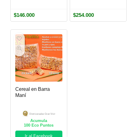
$
146.000
$
254.000
Cereal en Barra
Maní
Districereales Gran Vivir
Acumula
100
Eco Puntos
Ir al Facebook