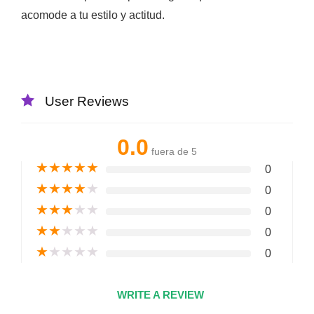
acomode a tu estilo y actitud.
User Reviews
0.0
fuera de 5
★
★
★
★
★
0
★
★
★
★
★
0
★
★
★
★
★
0
★
★
★
★
★
0
★
★
★
★
★
0
WRITE A REVIEW