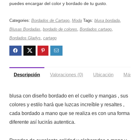
puedes encargar del color y bordado de tu gusto.
Categories:
Bordados de Cartago
,
Moda
Tags:
blusa bordada
,
Blusas Bordadas
,
bordado de colores
,
Bordados cartago
,
Bordados Gladys
,
cartago
Descripción
Valoraciones (0)
Ubicación
Más ofe
blusa con diseño bordado en el cuello y mangas , sus
colores y estilo hará que luzcas increíble y resaltes ,
cada bordado a mano que se realiza es con una forma
diferente así lucirás autentica.