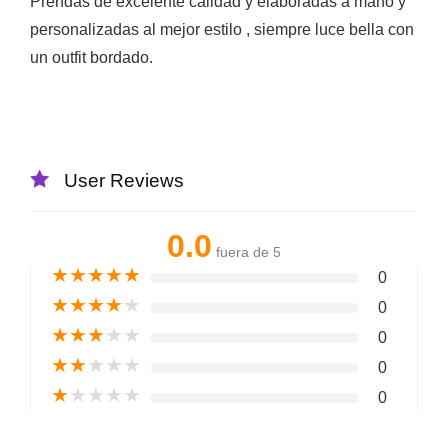
Prendas de excelente calidad y elaboradas a mano y
personalizadas al mejor estilo , siempre luce bella con
un outfit bordado.
User Reviews
0.0
fuera de 5
★
★
★
★
★
0
★
★
★
★
★
0
★
★
★
★
★
0
★
★
★
★
★
0
★
★
★
★
★
0