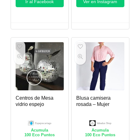
Ir al Facebook
Ver en Instagram
Centros de Mesa
Blusa camisera
vidrio espejo
rosada – Mujer
Espejoscartago
Vabadus Shop
Acumula
Acumula
100
Eco Puntos
100
Eco Puntos