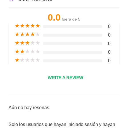
0.0
fuera de 5
★
★
★
★
★
0
★
★
★
★
★
0
★
★
★
★
★
0
★
★
★
★
★
0
★
★
★
★
★
0
WRITE A REVIEW
Aún no hay reseñas.
Solo los usuarios que hayan iniciado sesión y hayan