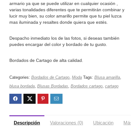
armario ya que se puede utilizar en cualquier ocasión ,
varias tonalidades diferentes que te permitirán combinar y
lucir muy bien, su color amarillo permite que tu piel luzca
mas iluminada y resaltes donde quiera que estés.
Despacho inmediato los de las fotos, si deseas también
puedes encargar del color y bordado de tu gusto.
Bordados de Cartago de alta calidad.
Categories:
Bordados de Cartago
,
Moda
Tags:
Blusa amarilla
,
blusa bordada
,
Blusas Bordadas
,
Bordados cartago
,
cartago
Descripción
Valoraciones (0)
Ubicación
Más ofe