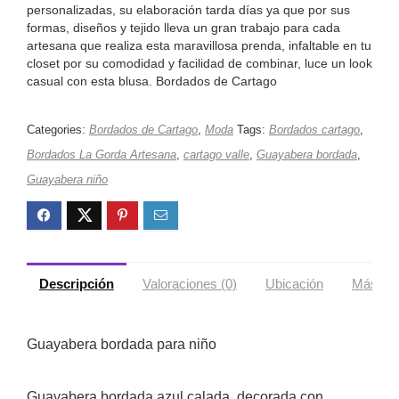
personalizadas, su elaboración tarda días ya que por sus
formas, diseños y tejido lleva un gran trabajo para cada
artesana que realiza esta maravillosa prenda, infaltable en tu
closet por su comodidad y facilidad de combinar, luce un look
casual con esta blusa. Bordados de Cartago
Categories:
Bordados de Cartago
,
Moda
Tags:
Bordados cartago
,
Bordados La Gorda Artesana
,
cartago valle
,
Guayabera bordada
,
Guayabera niño
Descripción
Valoraciones (0)
Ubicación
Más ofe
Guayabera bordada para niño
‎Guayabera bordada azul calada, decorada con