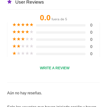
User Reviews
0.0
fuera de 5
★
★
★
★
★
0
★
★
★
★
★
0
★
★
★
★
★
0
★
★
★
★
★
0
★
★
★
★
★
0
WRITE A REVIEW
Aún no hay reseñas.