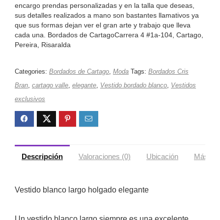
encargo prendas personalizadas y en la talla que deseas,
sus detalles realizados a mano son bastantes llamativos ya
que sus formas dejan ver el gran arte y trabajo que lleva
cada una. Bordados de CartagoCarrera 4 #1a-104, Cartago,
Pereira, Risaralda
Categories:
Bordados de Cartago
,
Moda
Tags:
Bordados Cris
Bran
,
cartago valle
,
elegante
,
Vestido bordado blanco
,
Vestidos
exclusivos
Descripción
Valoraciones (0)
Ubicación
Más ofe
Vestido blanco largo holgado elegante
Un vestido blanco largo siempre es una excelente