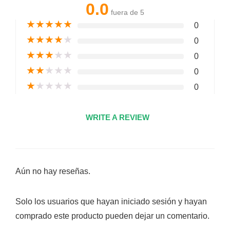
0.0
fuera de 5
★
★
★
★
★
0
★
★
★
★
★
0
★
★
★
★
★
0
★
★
★
★
★
0
★
★
★
★
★
0
WRITE A REVIEW
Aún no hay reseñas.
Solo los usuarios que hayan iniciado sesión y hayan
comprado este producto pueden dejar un comentario.