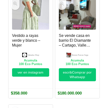
Vestido a rayas
Se vende casa en
verde y blanco –
barrio El Diamante
Mujer
– Cartago, Valle
del Cauca. Bienes
Raices Sage
Vabadus Shop
Bienes Raices Sage
Acumula
Acumula
100
Eco Puntos
100
Eco Puntos
ver en instagram
escribComprar por
Whatsapp
$
358.000
$
180.000.000