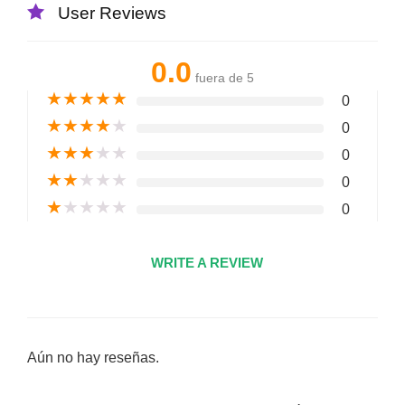
User Reviews
0.0
fuera de 5
★
★
★
★
★
0
★
★
★
★
★
0
★
★
★
★
★
0
★
★
★
★
★
0
★
★
★
★
★
0
WRITE A REVIEW
Aún no hay reseñas.