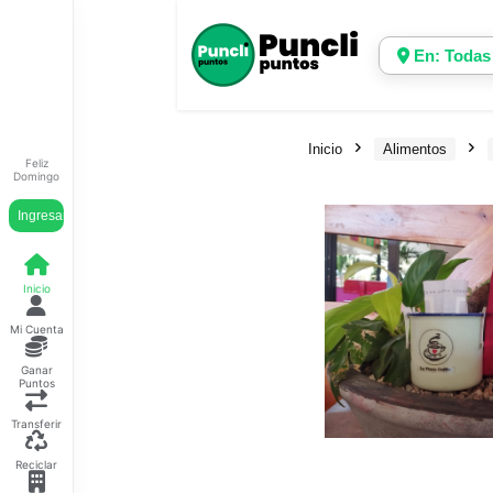
En: Todas
Inicio
Alimentos
Feliz
Domingo
Ingresar
Inicio
Mi Cuenta
Ganar
Puntos
Transferir
Reciclar