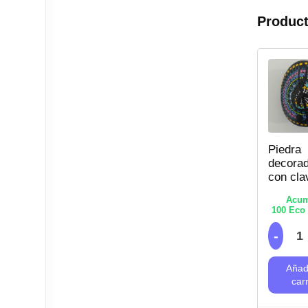
Product
Piedra
decora
con cla
de sol 
Acum
regalar
100
Eco 
músico
Puntill
Añadi
carr