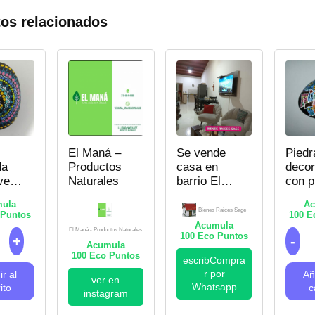
os relacionados
El Maná –
Se vende
Piedr
da
Productos
casa en
deco
ve
Naturales
barrio El
con p
para
Diamante –
de co
ula
Ac
 a un
Cartago,
–
Bienes Raices Sage
Puntos
100
Ec
 –
Valle del
Punti
Acumula
El Maná - Productos Naturales
ismo
Cauca.
100
Eco Puntos
Acumula
Bienes
100
Eco Puntos
escribCompra
Raices
r por
r al
Añ
Sage
ver en
Whatsapp
ito
c
instagram