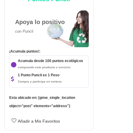
Apoya lo positivo
con Puncli
¡Acumula puntos!:
Acumula desde 100 puntos ecológicos
comprando este producto o servicio
1 Punto Puncli es 1 Peso
Compra y participa en sorteos
da
Esta ubicado en: [gmw_single_location
object="post" elements="address"]
Añadir a Mis Favoritos