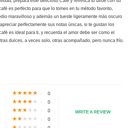
tividad, prepara este delicioso Café y refresca tu tarde con su
café es perfecto para que lo tomes en tu método favorito,
dio maravilloso y además un tueste ligeramente más oscuro
 apreciar perfectamente sus notas únicas, si te gustan los
café es ideal para ti, y recuerda el amor debe ser como el
 otras dulces, a veces solo, otras acompañado, pero nunca frío.
s
★
★
★
★
★
0
★
★
★
★
★
0
★
★
★
★
★
0
WRITE A REVIEW
★
★
★
★
★
0
★
★
★
★
★
0