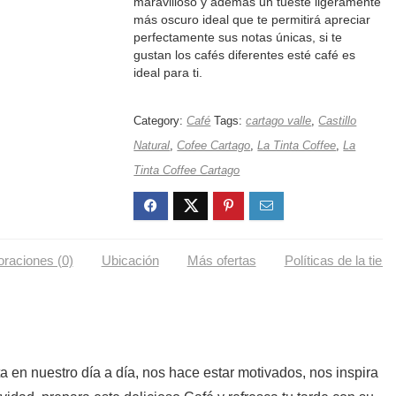
maravilloso y además un tueste ligeramente
más oscuro ideal que te permitirá apreciar
perfectamente sus notas únicas, si te
gustan los cafés diferentes esté café es
ideal para ti.
Category:
Café
Tags:
cartago valle
,
Castillo
Natural
,
Cofee Cartago
,
La Tinta Coffee
,
La
Tinta Coffee Cartago
oraciones (0)
Ubicación
Más ofertas
Políticas de la tien
ta en nuestro día a día, nos hace estar motivados, nos inspira