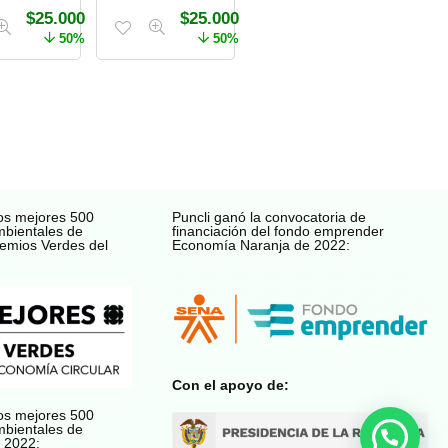
$
25.000
$
25.000
50%
50%
os mejores 500
Puncli ganó la convocatoria de
mbientales de
financiación del fondo emprender
emios Verdes del
Economía Naranja de 2022:
Con el apoyo de:
os mejores 500
mbientales de
 2022: