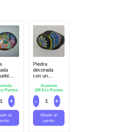
a
Piedra
rada
decorada
ueblo
con un
lores
Corazón –
umula
Acumula
Puntillismo
o Puntos
100
Eco Puntos
llismo
adir al
Añadir al
arrito
carrito