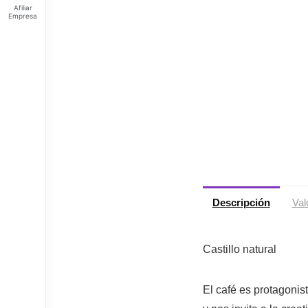
Afiliar
Empresa
Feliz
domingo
Tus
Puntos:
Ingresa
para ver
tus
puntos
Descripción
Val
Castillo natural
El café es protagonis