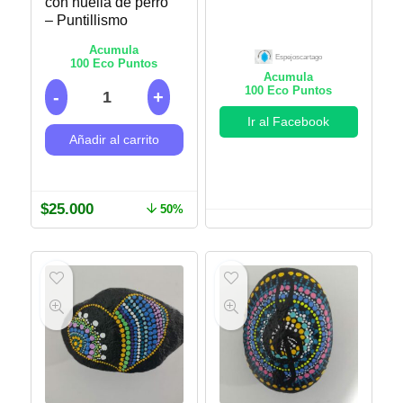
con huella de perro
– Puntillismo
Acumula
Espejoscartago
100
Eco Puntos
Acumula
100
Eco Puntos
Ir al Facebook
Añadir al carrito
$
25.000
50%