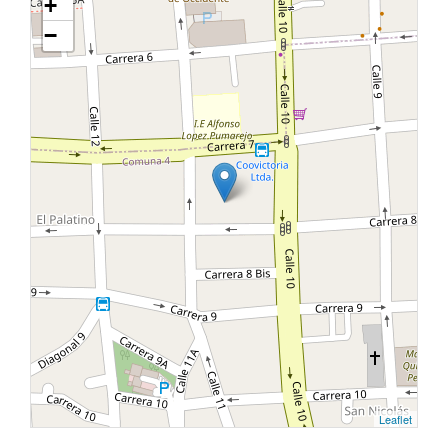
+
−
Leaflet