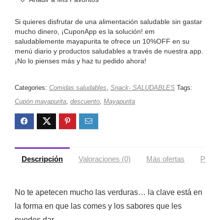
Si quieres disfrutar de una alimentación saludable sin gastar
mucho dinero, ¡CuponApp es la solución! em
saludablemente mayapurita te ofrece un 10%OFF en su
menú diario y productos saludables a través de nuestra app.
¡No lo pienses más y haz tu pedido ahora!
Categories:
Comidas saludables
,
Snack- SALUDABLES
Tags:
Cupón mayapurita
,
descuento
,
Mayapurita
Descripción
Valoraciones (0)
Más ofertas
Políti
No te apetecen mucho las verduras… la clave está en
la forma en que las comes y los sabores que les
puedes dar.