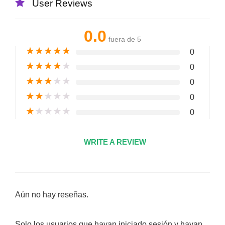
User Reviews
0.0
fuera de 5
★
★
★
★
★
0
★
★
★
★
★
0
★
★
★
★
★
0
★
★
★
★
★
0
★
★
★
★
★
0
WRITE A REVIEW
Aún no hay reseñas.
Solo los usuarios que hayan iniciado sesión y hayan