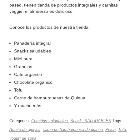
based, tienen tienda de productos integrales y carnitas
veggie, el almuerzo es delicioso
Conoce los productos de nuestra tienda:
Panadería integral
Snacks saludables
Miel pura
Granolas
Café orgánico
Chocolate orgánico
Tofu
Carne de hamburguesas de Quinua
Y mucho más….
Categories:
Comidas saludables
,
Snack- SALUDABLES
Tags:
Aceite de ajonjoli
,
carne de hamburguesa de quinua
,
Polen
,
Tofu
,
yogurt de soya