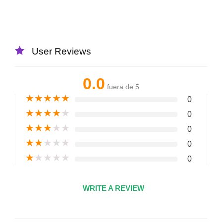
User Reviews
0.0
fuera de 5
★
★
★
★
★
0
★
★
★
★
★
0
★
★
★
★
★
0
★
★
★
★
★
0
★
★
★
★
★
0
WRITE A REVIEW