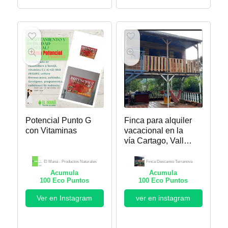
Potencial Punto G
Finca para alquiler
con Vitaminas
vacacional en la
vía Cartago, Valle –
Alcalá. Finca
Descanso
El Maná - Productos Naturales
Finca Descanso Terranova
Terranova
Acumula
Acumula
100
Eco Puntos
100
Eco Puntos
Ver en Instagram
ver en instagram