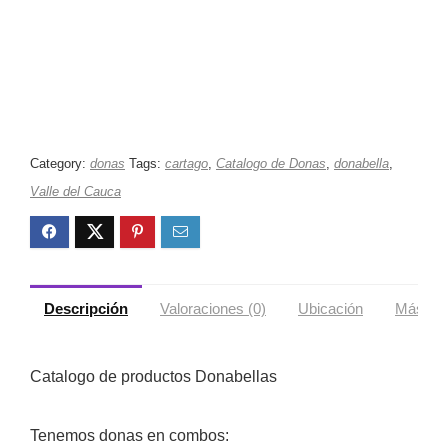
Category:
donas
Tags:
cartago
,
Catalogo de Donas
,
donabella
,
Valle del Cauca
Descripción
Valoraciones (0)
Ubicación
Más ofe
Catalogo de productos Donabellas
Tenemos donas en combos: