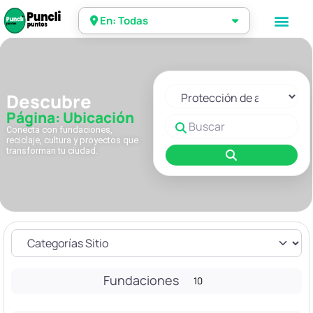
En: Todas
Seleccionar el formulario de 
Descubre
Página: Ubicación
Buscar
Conecta con fundaciones,
reciclaje, cultura y proyectos que
transforman tu ciudad.
Buscar
Fundaciones
10