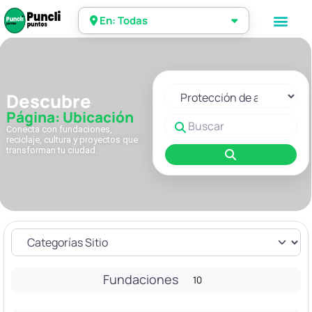
En: Todas
Seleccionar el formulario de 
Descubre
Página: Ubicación
Buscar
Conecta con fundaciones,
reciclaje, cultura y proyectos que
transforman tu ciudad.
Buscar
Fundaciones
10