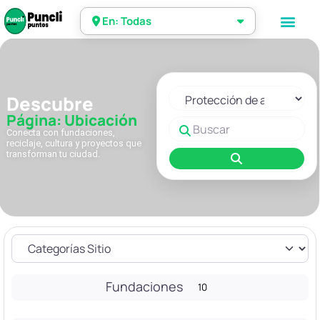
En: Todas
Seleccionar el formulario de 
Descubre
Página: Ubicación
Buscar
Conecta con fundaciones,
reciclaje, cultura y proyectos que
transforman tu ciudad.
Buscar
Fundaciones
10