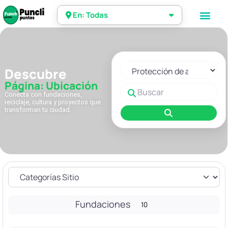
En: Todas
Seleccionar el formulario de 
Descubre
Página: Ubicación
Buscar
Conecta con fundaciones,
reciclaje, cultura y proyectos que
transforman tu ciudad.
Buscar
Fundaciones
10