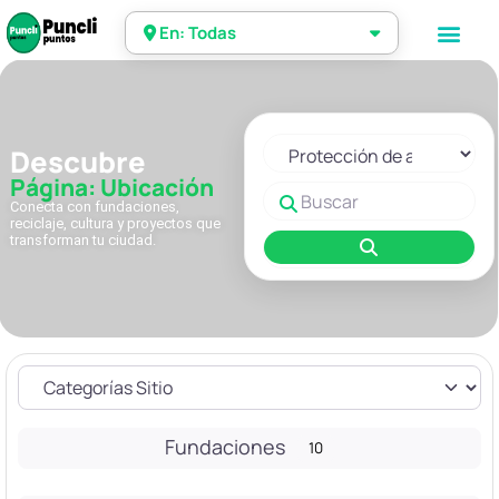
En: Todas
Seleccionar el formulario de 
Descubre
Página: Ubicación
Buscar
Conecta con fundaciones,
reciclaje, cultura y proyectos que
transforman tu ciudad.
Buscar
Fundaciones
10