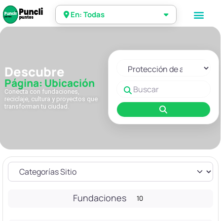
En: Todas
Seleccionar el formulario de 
Descubre
Página: Ubicación
Buscar
Conecta con fundaciones,
reciclaje, cultura y proyectos que
transforman tu ciudad.
Buscar
Fundaciones
10