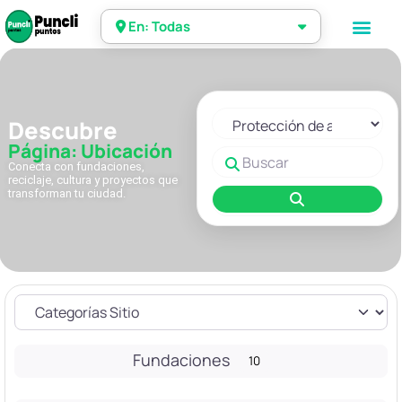
En: Todas
Seleccionar el formulario de 
Descubre
Página: Ubicación
Buscar
Conecta con fundaciones,
reciclaje, cultura y proyectos que
transforman tu ciudad.
Buscar
Fundaciones
10