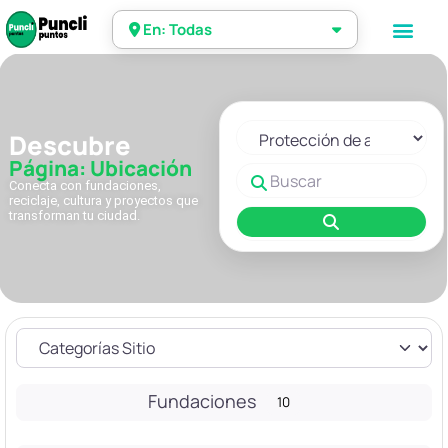
En: Todas
Seleccionar el formulario de 
Descubre
Página: Ubicación
Buscar
Conecta con fundaciones,
reciclaje, cultura y proyectos que
transforman tu ciudad.
Buscar
Fundaciones
10