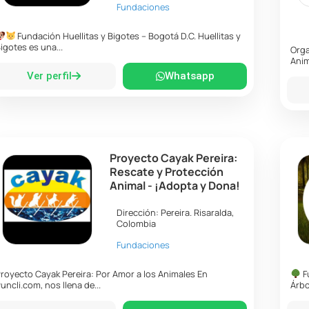
Fundaciones
Fundación Huellitas y Bigotes – Bogotá D.C. Huellitas y
igotes es una...
Orga
Anim
Ver perfil
Whatsapp
Proyecto Cayak Pereira:
Rescate y Protección
Animal - ¡Adopta y Dona!
Dirección:
Pereira
.
Risaralda
,
Colombia
Fundaciones
royecto Cayak Pereira: Por Amor a los Animales En
F
uncli.com, nos llena de...
Árbo