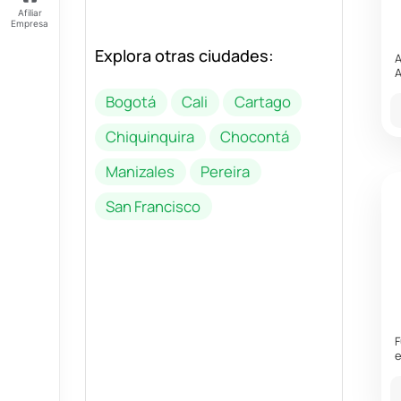
Afiliar
Empresa
Explora otras ciudades:
Feliz
A
jueves
A
Tus
Bogotá
Cali
Cartago
Puntos:
Ingresa
Chiquinquira
Chocontá
para ver
tus
Manizales
Pereira
puntos
San Francisco
F
e