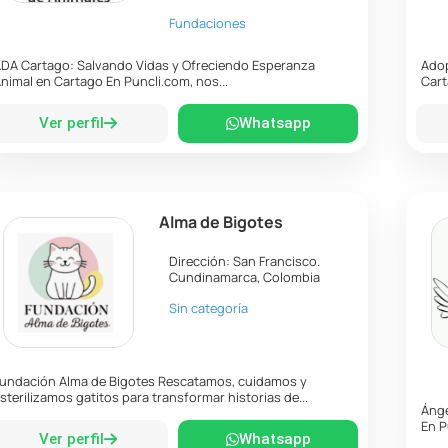
Fundaciones
DA Cartago: Salvando Vidas y Ofreciendo Esperanza
Adop
nimal en Cartago En Puncli.com, nos...
Cart
Ver perfil
Whatsapp
Alma de Bigotes
Dirección:
San Francisco
.
Cundinamarca
,
Colombia
Sin categoría
undación Alma de Bigotes Rescatamos, cuidamos y
sterilizamos gatitos para transformar historias de...
Ánge
En P
Ver perfil
Whatsapp