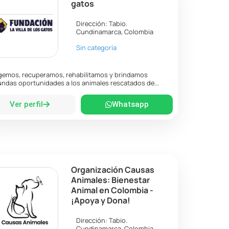
gatos
Dirección:
Tabio
.
Cundinamarca
,
Colombia
Sin categoría
emos, recuperamos, rehabilitamos y brindamos
ndas oportunidades a los animales rescatados de...
Ver perfil
Whatsapp
Organización Causas
Animales: Bienestar
Animal en Colombia -
¡Apoya y Dona!
Dirección:
Tabio
.
Cundinamarca
,
Colombia