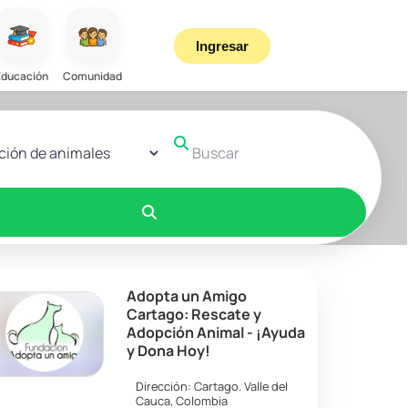
Ingresar
Educación
Comunidad
r el formulario de búsqueda
Buscar
Buscar
Adopta un Amigo
Cartago: Rescate y
Adopción Animal - ¡Ayuda
y Dona Hoy!
Dirección:
Cartago
.
Valle del
Cauca
,
Colombia