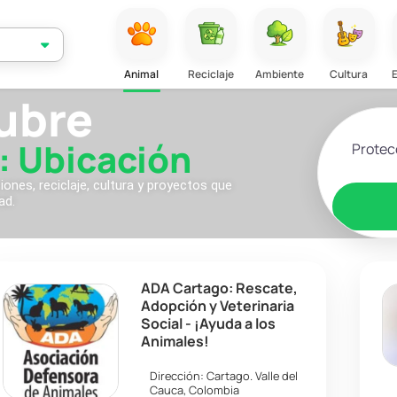
Animal
Reciclaje
Ambiente
Cultura
ubre
Selecciona
: Ubicación
nes, reciclaje, cultura y proyectos que
ad.
ADA Cartago: Rescate,
Adopción y Veterinaria
Social - ¡Ayuda a los
Animales!
Dirección:
Cartago
.
Valle del
Cauca
,
Colombia