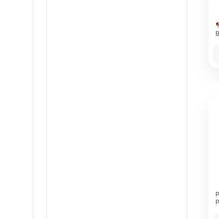
B
P
P