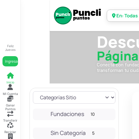
En: Todas
Desc
Feliz
Página
Jueves
Ingresar
Conecta con fundacio
transforman tu ciud
Inicio
Mi Cuenta
Ganar
Puntos
Fundaciones
10
Transferir
Sin Categoría
Reciclar
5