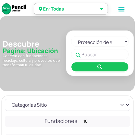
En: Todas
Seleccionar el formulario de 
Descubre
Página: Ubicación
Buscar
Conecta con fundaciones,
reciclaje, cultura y proyectos que
transforman tu ciudad.
Buscar
Fundaciones
10