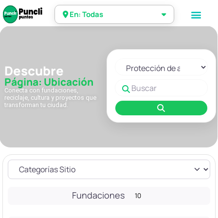
En: Todas
Seleccionar el formulario de 
Descubre
Página: Ubicación
Buscar
Conecta con fundaciones,
reciclaje, cultura y proyectos que
transforman tu ciudad.
Buscar
Fundaciones
10