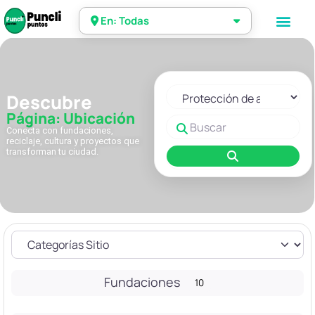
En: Todas
Seleccionar el formulario de 
Descubre
Página: Ubicación
Buscar
Conecta con fundaciones,
reciclaje, cultura y proyectos que
transforman tu ciudad.
Buscar
Fundaciones
10