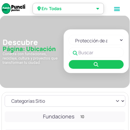
En: Todas
Seleccionar el formulario de 
Descubre
Página: Ubicación
Buscar
Conecta con fundaciones,
reciclaje, cultura y proyectos que
transforman tu ciudad.
Buscar
Fundaciones
10