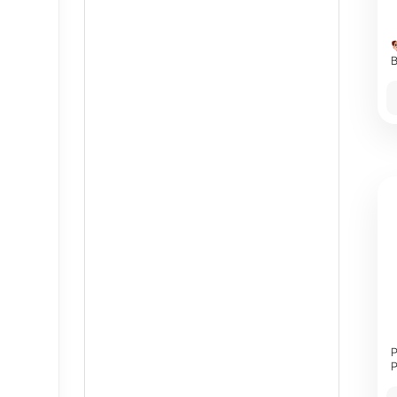
B
P
P