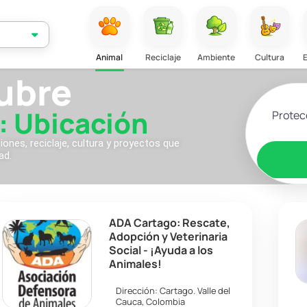
Animal
Reciclaje
Ambiente
Cultura
ubre
Selecciona
: Ubicación
nes, reciclaje, cultura y proyectos que
ad.
ADA Cartago: Rescate,
Adopción y Veterinaria
Social - ¡Ayuda a los
Animales!
Dirección:
Cartago
.
Valle del
Cauca
,
Colombia