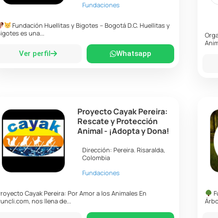
Fundaciones
Fundación Huellitas y Bigotes – Bogotá D.C. Huellitas y
igotes es una...
Orga
Anim
Ver perfil
Whatsapp
Proyecto Cayak Pereira:
Rescate y Protección
Animal - ¡Adopta y Dona!
Dirección:
Pereira
.
Risaralda
,
Colombia
Fundaciones
royecto Cayak Pereira: Por Amor a los Animales En
F
uncli.com, nos llena de...
Árbo