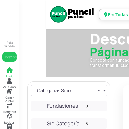
En: Todas
Desc
Feliz
Página
Sábado
Ingresar
Conecta con fundacio
transforman tu ciud
Inicio
Mi Cuenta
Ganar
Puntos
Fundaciones
10
Transferir
Sin Categoría
Reciclar
5