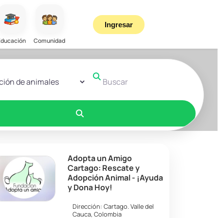
Ingresar
Educación
Comunidad
r el formulario de búsqueda
Buscar
Buscar
Adopta un Amigo
Cartago: Rescate y
Adopción Animal - ¡Ayuda
y Dona Hoy!
Dirección:
Cartago
.
Valle del
Cauca
,
Colombia