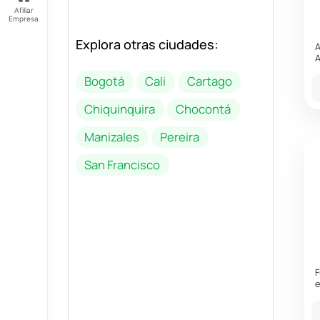
Afiliar
Empresa
Explora otras ciudades:
Feliz
A
sábado
A
Tus
Bogotá
Cali
Cartago
Puntos:
Ingresa
Chiquinquira
Chocontá
para ver
tus
Manizales
Pereira
puntos
San Francisco
F
e