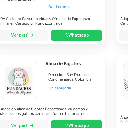
Fundaciones
DA Cartago: Salvando Vidas y Ofreciendo Esperanza
Adop
nimal en Cartago En Puncli.com, nos...
Cart
Ver perfil
Whatsapp
Alma de Bigotes
Dirección:
San Francisco
.
Cundinamarca
,
Colombia
Sin categoría
undación Alma de Bigotes Rescatamos, cuidamos y
sterilizamos gatitos para transformar historias de...
Ánge
En P
Ver perfil
Whatsapp