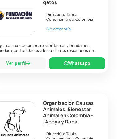
gatos
Dirección:
Tabio
.
Cundinamarca
,
Colombia
Sin categoría
emos, recuperamos, rehabilitamos y brindamos
ndas oportunidades a los animales rescatados de...
Ver perfil
Whatsapp
Organización Causas
Animales: Bienestar
Animal en Colombia -
¡Apoya y Dona!
Dirección:
Tabio
.
Cundinamarca
,
Colombia