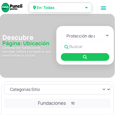
En: Todas
Seleccionar el formulario de 
Descubre
Página: Ubicación
Buscar
Conecta con fundaciones,
reciclaje, cultura y proyectos que
transforman tu ciudad.
Buscar
Fundaciones
10