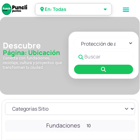
En: Todas
Seleccionar el formulario de 
Descubre
Página: Ubicación
Buscar
Conecta con fundaciones,
reciclaje, cultura y proyectos que
transforman tu ciudad.
Buscar
Fundaciones
10