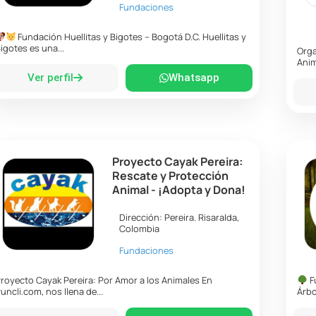
Fundaciones
Fundación Huellitas y Bigotes – Bogotá D.C. Huellitas y
igotes es una...
Orga
Anim
Ver perfil
Whatsapp
Proyecto Cayak Pereira:
Rescate y Protección
Animal - ¡Adopta y Dona!
Dirección:
Pereira
.
Risaralda
,
Colombia
Fundaciones
royecto Cayak Pereira: Por Amor a los Animales En
F
uncli.com, nos llena de...
Árbo