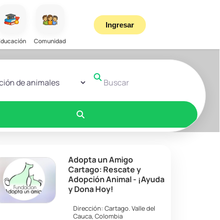
Ingresar
Educación
Comunidad
r el formulario de búsqueda
Buscar
Buscar
Adopta un Amigo
Cartago: Rescate y
Adopción Animal - ¡Ayuda
y Dona Hoy!
Dirección:
Cartago
.
Valle del
Cauca
,
Colombia