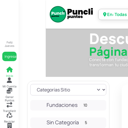
En: Todas
Desc
Feliz
Página
Jueves
Ingresar
Conecta con fundacio
transforman tu ciud
Inicio
Mi Cuenta
Ganar
Puntos
Fundaciones
10
Transferir
Sin Categoría
Reciclar
5