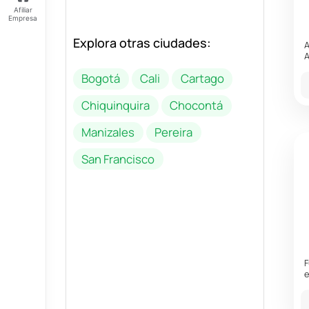
Afiliar
Empresa
Explora otras ciudades:
Feliz
A
jueves
A
Tus
Bogotá
Cali
Cartago
Puntos:
Ingresa
Chiquinquira
Chocontá
para ver
tus
Manizales
Pereira
puntos
San Francisco
F
e