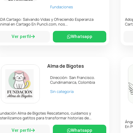
Fundaciones
DA Cartago: Salvando Vidas y Ofreciendo Esperanza
Adop
nimal en Cartago En Puncli.com, nos...
Cart
Ver perfil
Whatsapp
Alma de Bigotes
Dirección:
San Francisco
.
Cundinamarca
,
Colombia
Sin categoría
undación Alma de Bigotes Rescatamos, cuidamos y
sterilizamos gatitos para transformar historias de...
Ánge
En P
Ver perfil
Whatsapp