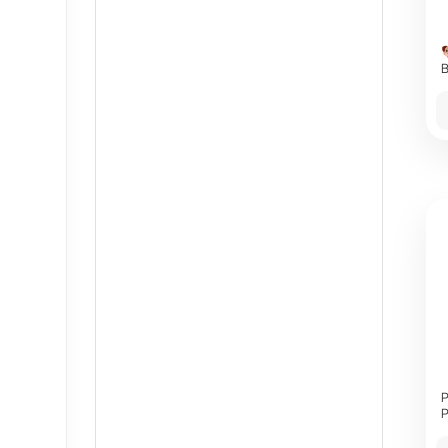
B
P
P