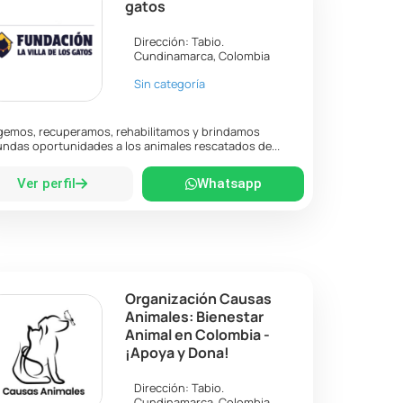
gatos
Dirección:
Tabio
.
Cundinamarca
,
Colombia
Sin categoría
emos, recuperamos, rehabilitamos y brindamos
ndas oportunidades a los animales rescatados de...
Ver perfil
Whatsapp
Organización Causas
Animales: Bienestar
Animal en Colombia -
¡Apoya y Dona!
Dirección:
Tabio
.
Cundinamarca
,
Colombia