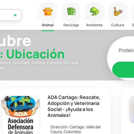
Animal
Reciclaje
Ambiente
Cultura
ubre
Selecciona
: Ubicación
nes, reciclaje, cultura y proyectos que
ad.
ADA Cartago: Rescate,
Adopción y Veterinaria
Social - ¡Ayuda a los
Animales!
Dirección:
Cartago
.
Valle del
Cauca
,
Colombia