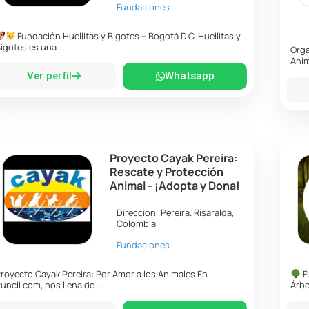
Fundaciones
Fundación Huellitas y Bigotes – Bogotá D.C. Huellitas y
igotes es una...
Orga
Anim
Ver perfil
Whatsapp
Proyecto Cayak Pereira:
Rescate y Protección
Animal - ¡Adopta y Dona!
Dirección:
Pereira
.
Risaralda
,
Colombia
Fundaciones
royecto Cayak Pereira: Por Amor a los Animales En
F
uncli.com, nos llena de...
Árbo