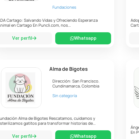
Fundaciones
DA Cartago: Salvando Vidas y Ofreciendo Esperanza
Adop
nimal en Cartago En Puncli.com, nos...
Cart
Ver perfil
Whatsapp
Alma de Bigotes
Dirección:
San Francisco
.
Cundinamarca
,
Colombia
Sin categoría
undación Alma de Bigotes Rescatamos, cuidamos y
sterilizamos gatitos para transformar historias de...
Ánge
En P
Ver perfil
Whatsapp