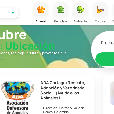
Animal
Reciclaje
Ambiente
Cultura
ubre
Selecciona
: Ubicación
nes, reciclaje, cultura y proyectos que
ad.
ADA Cartago: Rescate,
Adopción y Veterinaria
Social - ¡Ayuda a los
Animales!
Dirección:
Cartago
.
Valle del
Cauca
,
Colombia