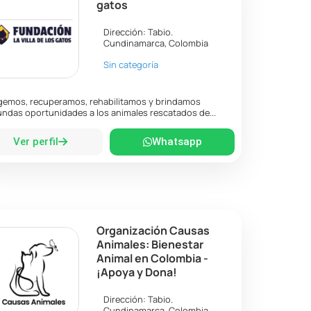
gatos
Dirección:
Tabio
.
Cundinamarca
,
Colombia
Sin categoría
emos, recuperamos, rehabilitamos y brindamos
ndas oportunidades a los animales rescatados de...
Ver perfil
Whatsapp
Organización Causas
Animales: Bienestar
Animal en Colombia -
¡Apoya y Dona!
Dirección:
Tabio
.
Cundinamarca
,
Colombia