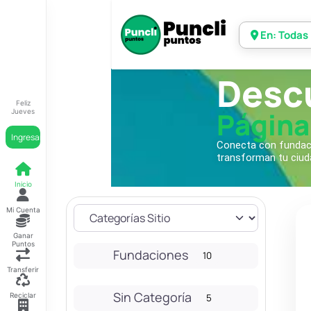
En: Todas
Desc
Feliz
Página
Jueves
Ingresar
Conecta con fundacio
transforman tu ciud
Inicio
Mi Cuenta
Ganar
Puntos
Fundaciones
10
Transferir
Sin Categoría
Reciclar
5