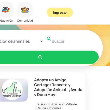
Ingresar
Educación
Comunidad
r el formulario de búsqueda
Buscar
Buscar
Adopta un Amigo
Cartago: Rescate y
Adopción Animal - ¡Ayuda
y Dona Hoy!
Dirección:
Cartago
.
Valle del
Cauca
,
Colombia