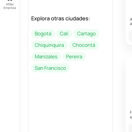
Afiliar
Empresa
Explora otras ciudades:
Feliz
A
jueves
A
Tus
Bogotá
Cali
Cartago
Puntos:
Ingresa
Chiquinquira
Chocontá
para ver
tus
Manizales
Pereira
puntos
San Francisco
F
e