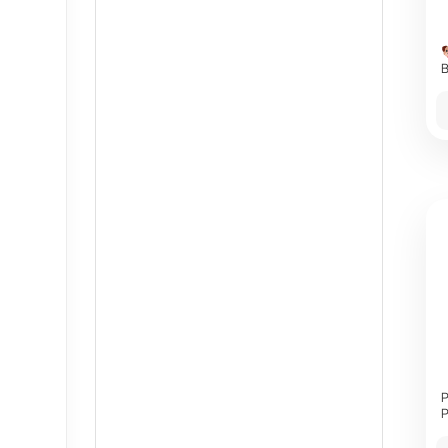
B
P
P