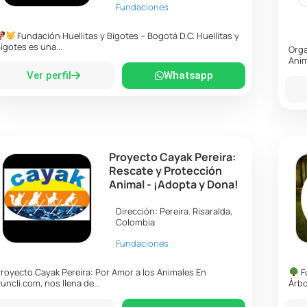
Fundaciones
Fundación Huellitas y Bigotes – Bogotá D.C. Huellitas y
igotes es una...
Orga
Anim
Ver perfil
Whatsapp
Proyecto Cayak Pereira:
Rescate y Protección
Animal - ¡Adopta y Dona!
Dirección:
Pereira
.
Risaralda
,
Colombia
Fundaciones
royecto Cayak Pereira: Por Amor a los Animales En
F
uncli.com, nos llena de...
Árbo