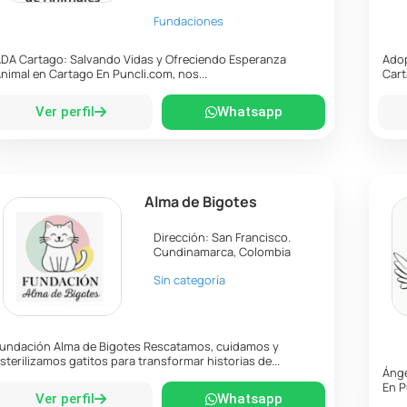
Fundaciones
DA Cartago: Salvando Vidas y Ofreciendo Esperanza
Adop
nimal en Cartago En Puncli.com, nos...
Cart
Ver perfil
Whatsapp
Alma de Bigotes
Dirección:
San Francisco
.
Cundinamarca
,
Colombia
Sin categoría
undación Alma de Bigotes Rescatamos, cuidamos y
sterilizamos gatitos para transformar historias de...
Ánge
En P
Ver perfil
Whatsapp