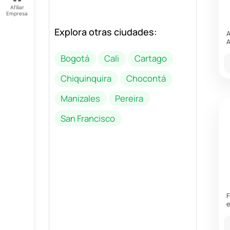
Afiliar
Empresa
Explora otras ciudades:
Feliz
A
jueves
A
Tus
Bogotá
Cali
Cartago
Puntos:
Ingresa
Chiquinquira
Chocontá
para ver
tus
Manizales
Pereira
puntos
San Francisco
F
e