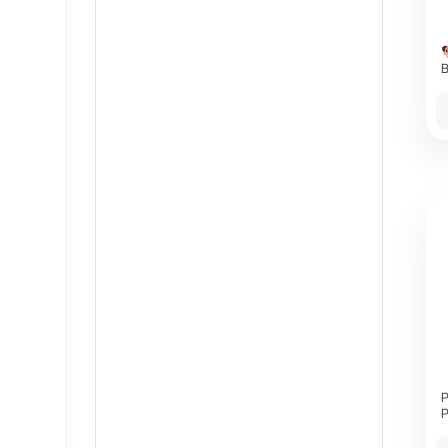
B
P
P