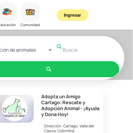
Ingresar
Educación
Comunidad
r el formulario de búsqueda
Buscar
Buscar
Adopta un Amigo
Cartago: Rescate y
Adopción Animal - ¡Ayuda
y Dona Hoy!
Dirección:
Cartago
.
Valle del
Cauca
,
Colombia