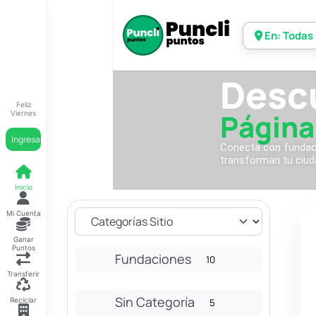
En: Todas
Desc
Feliz
Página
Viernes
Ingresar
Conecta con fundacio
transforman tu ciud
Inicio
Mi Cuenta
Ganar
Puntos
Fundaciones
10
Transferir
Sin Categoría
Reciclar
5