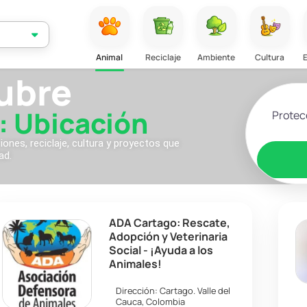
Animal
Reciclaje
Ambiente
Cultura
ubre
Selecciona
: Ubicación
nes, reciclaje, cultura y proyectos que
ad.
ADA Cartago: Rescate,
Adopción y Veterinaria
Social - ¡Ayuda a los
Animales!
Dirección:
Cartago
.
Valle del
Cauca
,
Colombia