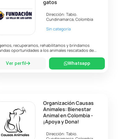
gatos
Dirección:
Tabio
.
Cundinamarca
,
Colombia
Sin categoría
emos, recuperamos, rehabilitamos y brindamos
ndas oportunidades a los animales rescatados de...
Ver perfil
Whatsapp
Organización Causas
Animales: Bienestar
Animal en Colombia -
¡Apoya y Dona!
Dirección:
Tabio
.
Cundinamarca
,
Colombia