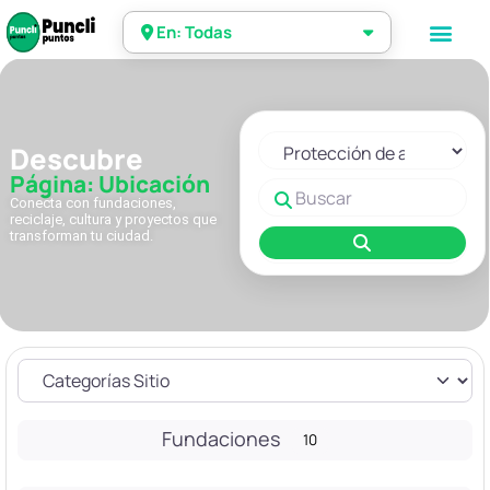
En: Todas
Seleccionar el formulario de 
Descubre
Página: Ubicación
Buscar
Conecta con fundaciones,
reciclaje, cultura y proyectos que
transforman tu ciudad.
Buscar
Fundaciones
10