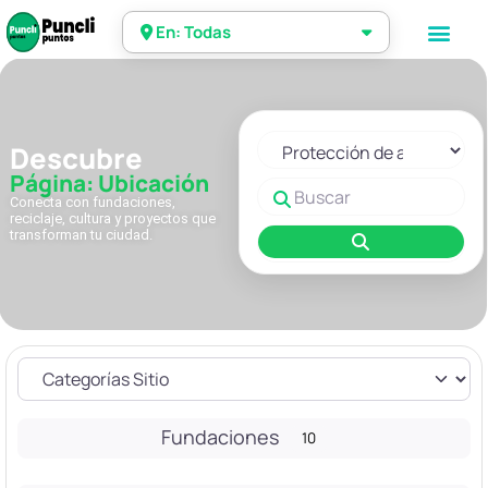
En: Todas
Seleccionar el formulario de 
Descubre
Página: Ubicación
Buscar
Conecta con fundaciones,
reciclaje, cultura y proyectos que
transforman tu ciudad.
Buscar
Fundaciones
10