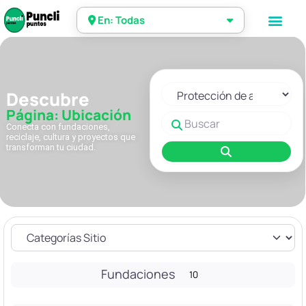
En: Todas
Seleccionar el formulario de 
Descubre
Página: Ubicación
Buscar
Conecta con fundaciones,
reciclaje, cultura y proyectos que
transforman tu ciudad.
Buscar
Fundaciones
10