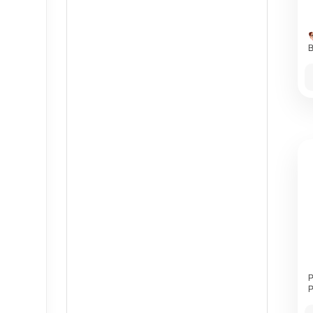
B
P
P