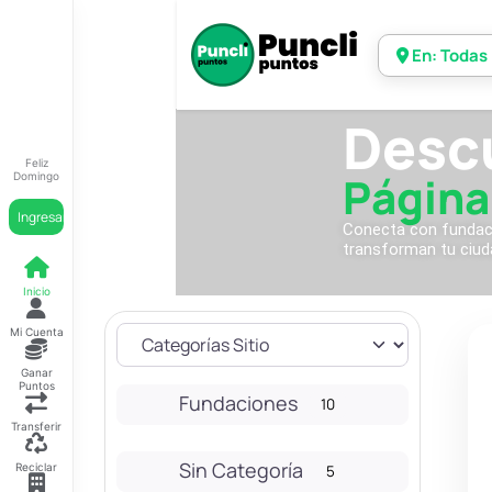
En: Todas
Desc
Feliz
Página
Domingo
Ingresar
Conecta con fundacio
transforman tu ciud
Inicio
Mi Cuenta
Ganar
Puntos
Fundaciones
10
Transferir
Sin Categoría
Reciclar
5