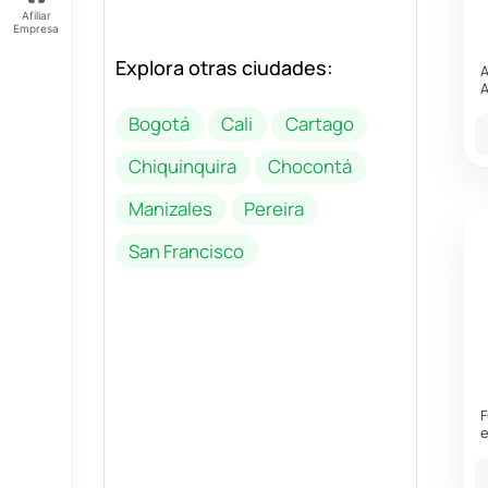
Afiliar
Empresa
Explora otras ciudades:
Feliz
A
domingo
A
Tus
Bogotá
Cali
Cartago
Puntos:
Ingresa
Chiquinquira
Chocontá
para ver
tus
Manizales
Pereira
puntos
San Francisco
F
e