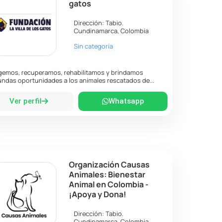
gatos
Dirección:
Tabio
.
Cundinamarca
,
Colombia
Sin categoría
emos, recuperamos, rehabilitamos y brindamos
ndas oportunidades a los animales rescatados de...
Ver perfil
Whatsapp
Organización Causas
Animales: Bienestar
Animal en Colombia -
¡Apoya y Dona!
Dirección:
Tabio
.
Cundinamarca
,
Colombia