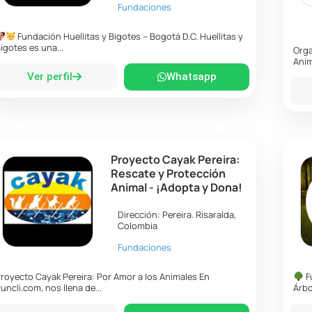
Fundaciones
Fundación Huellitas y Bigotes – Bogotá D.C. Huellitas y
igotes es una...
Orga
Anim
Ver perfil
Whatsapp
Proyecto Cayak Pereira:
Rescate y Protección
Animal - ¡Adopta y Dona!
Dirección:
Pereira
.
Risaralda
,
Colombia
Fundaciones
royecto Cayak Pereira: Por Amor a los Animales En
F
uncli.com, nos llena de...
Árbo