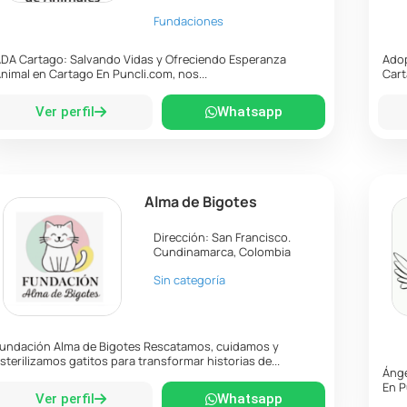
Fundaciones
DA Cartago: Salvando Vidas y Ofreciendo Esperanza
Adop
nimal en Cartago En Puncli.com, nos...
Cart
Ver perfil
Whatsapp
Alma de Bigotes
Dirección:
San Francisco
.
Cundinamarca
,
Colombia
Sin categoría
undación Alma de Bigotes Rescatamos, cuidamos y
sterilizamos gatitos para transformar historias de...
Ánge
En P
Ver perfil
Whatsapp