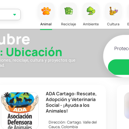
Animal
Reciclaje
Ambiente
Cultura
ubre
Selecciona
: Ubicación
nes, reciclaje, cultura y proyectos que
ad.
ADA Cartago: Rescate,
Adopción y Veterinaria
Social - ¡Ayuda a los
Animales!
Dirección:
Cartago
.
Valle del
Cauca
,
Colombia