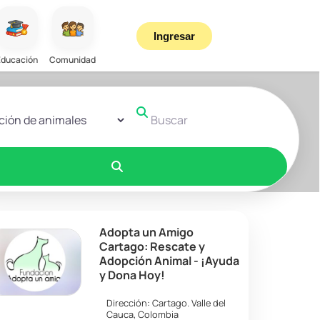
Ingresar
Educación
Comunidad
r el formulario de búsqueda
Buscar
Buscar
Adopta un Amigo
Cartago: Rescate y
Adopción Animal - ¡Ayuda
y Dona Hoy!
Dirección:
Cartago
.
Valle del
Cauca
,
Colombia