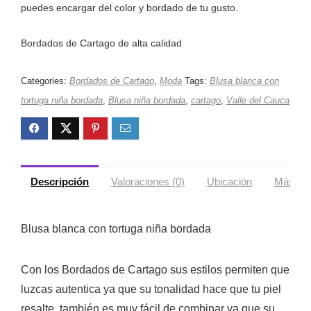
puedes encargar del color y bordado de tu gusto.
Bordados de Cartago de alta calidad
Categories:
Bordados de Cartago
,
Moda
Tags:
Blusa blanca con
tortuga niña bordada
,
Blusa niña bordada
,
cartago
,
Valle del Cauca
Descripción
Valoraciones (0)
Ubicación
Más ofe
Blusa blanca con tortuga niña bordada
Con los Bordados de Cartago sus estilos permiten que
luzcas autentica ya que su tonalidad hace que tu piel
resalte, también es muy fácil de combinar ya que su