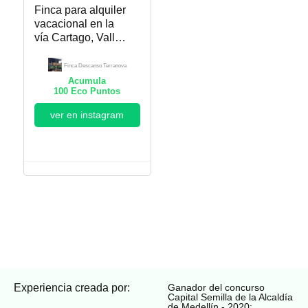
Finca para alquiler
vacacional en la
vía Cartago, Valle –
Alcalá. Finca
Descanso
Finca Descanso Terranova
Terranova
Acumula
100
Eco Puntos
ver en instagram
Experiencia creada por:
Ganador del concurso
Capital Semilla de la Alcaldía
de Medellín - 2020: