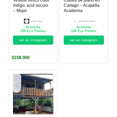
Vestido fresco color
Clases de piano en
índigo, azul oscuro
Cartago – Acapella
– Mujer
Academia
Vabadus Shop
Acapella Academia
Acumula
Acumula
100
Eco Puntos
100
Eco Puntos
ver en instagram
ver en instagram
$
158.000